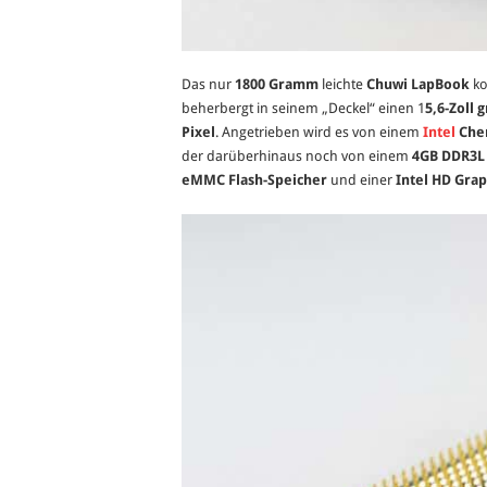
Das nur
1800 Gramm
leichte
Chuwi LapBook
k
beherbergt in seinem „Deckel“ einen 1
5,6-Zoll 
Pixel
. Angetrieben wird es von einem
Intel
Cher
der darüberhinaus noch von einem
4GB DDR3L 
eMMC Flash-Speicher
und einer
Intel HD Gra