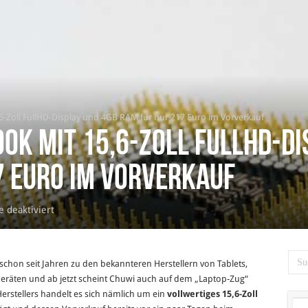
-Zoll FullHD-Display und 4GB RAM für nur 217 Euro im Vorverkauf
ok mit 15,6-Zoll FullHD-Di
7 Euro im Vorverkauf
für
 deaktiviert
Das
Chuwi
Lapbook
 schon seit Jahren zu den bekannteren Herstellern von Tablets,
mit
eräten und ab jetzt scheint Chuwi auch auf dem „Laptop-Zug“
15,6-
erstellers handelt es sich nämlich um ein
vollwertiges 15,6-Zoll
Zoll