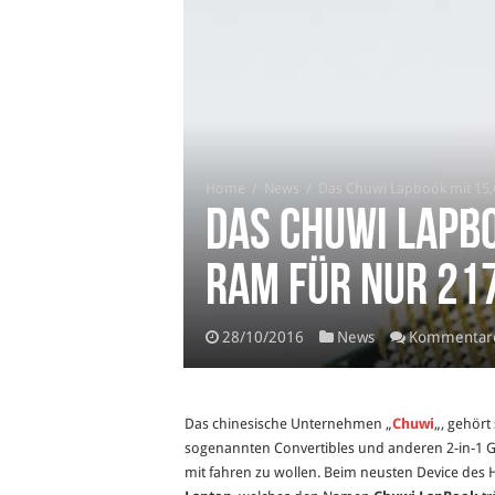
Home
/
News
/
Das Chuwi Lapbook mit 15,6
Das Chuwi Lapbo
RAM für nur 21
28/10/2016
News
Kommentare
Das chinesische Unternehmen „
Chuwi
„, gehört
sogenannten Convertibles und anderen 2-in-1 G
mit fahren zu wollen. Beim neusten Device des H