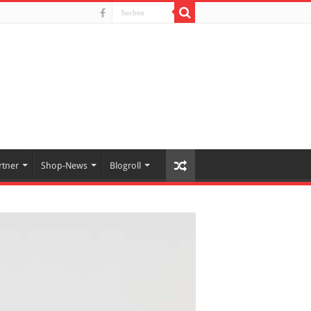
rtner
Shop-News
Blogroll