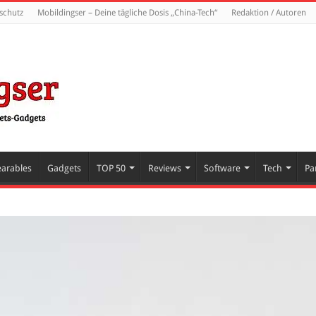
schutz
Mobildingser – Deine tägliche Dosis „China-Tech“
Redaktion / Autoren
arables
Gadgets
TOP 50
Reviews
Software
Tech
Pa