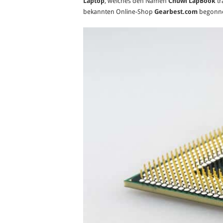
Laptop
, welches den Namen
Chuwi LapBook
tr
bekannten Online-Shop
Gearbest.com
begonne