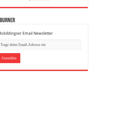
dBurner
obildingser Email Newsletter