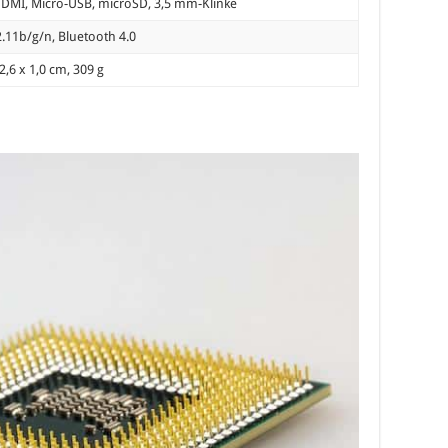
DMI, Micro-USB, microSD, 3,5 mm-Klinke
2.11b/g/n, Bluetooth 4.0
2,6 x 1,0 cm, 309 g