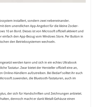
iebssystem installiert, sondern zwei nebeneinander.
it dem unendlichen App-Angebot für die kleine Zocker-
 10 an Bord. Dieses ist von Microsoft offiziell aktiviert und
oder einfach den App-Bezug vom Windows Store. Per Button in
wischen den Betriebssystemen wechseln.
ingesetzt werden kann und sich in ein echtes Ultrabook
iche Tastatur. Zwar bietet der Hersteller offiziell eine an,
gen Online-Händlern aufzutreiben. Bei Bedarf solltet ihr euch
 Microsoft zuwenden, die Bluetooth-Tastaturen, auch im
 Stylus, der sich für Handschriften und Zeichnungen anbietet.
 gehalten, dennoch macht er dank Metall-Gehäuse einen