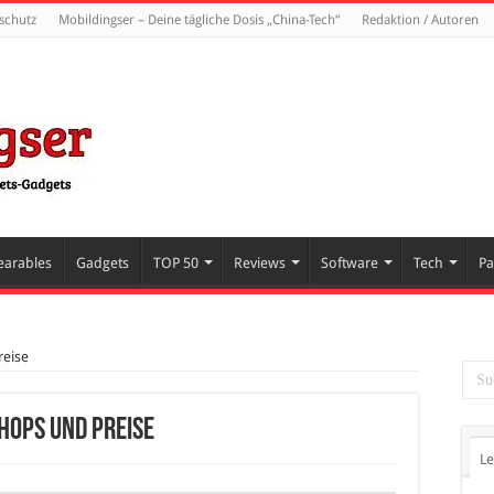
schutz
Mobildingser – Deine tägliche Dosis „China-Tech“
Redaktion / Autoren
arables
Gadgets
TOP 50
Reviews
Software
Tech
Pa
reise
hops und Preise
Le