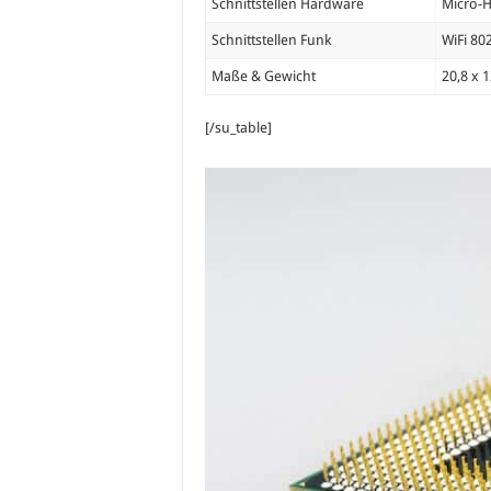
Schnittstellen Hardware
Micro-H
Schnittstellen Funk
WiFi 80
Maße & Gewicht
20,8 x 1
[/su_table]