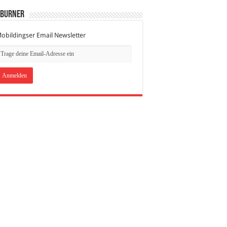
dBurner
obildingser Email Newsletter