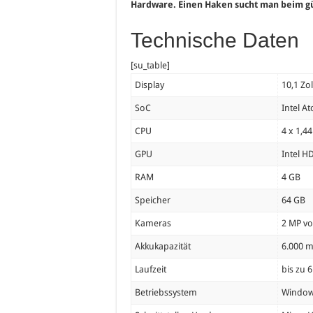
Hardware. Einen Haken sucht man beim gü
Technische Daten
[su_table]
Display
10,1 Zol
SoC
Intel A
CPU
4 x 1,4
GPU
Intel H
RAM
4 GB
Speicher
64 GB
Kameras
2 MP v
Akkukapazität
6.000 
Laufzeit
bis zu 
Betriebssystem
Windows