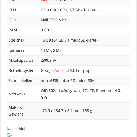
CPU
Octa-Core-CPU, 1,7 GHz Taktrate
GPU
Mali-T760 MP2
RAM
3 GB
Speicher
16 GB (64 GB via microSD-Karte)
Kameras
14 MP, 5 MP
Akkukapazität
2300 mAh
Betriebssystem
Google
Android
5.0 Lollipop
Schnittstellen
microUSB, microSD, microSIM
WiFi 802.11 a/b/g/n/ac, 4G-LTE, Bluetooth 4.0,
Netzwerk
GPS
Maße &
: 76.9 x 154.7 x 8.2 mm, 158 g
Gewicht
[/su_table]