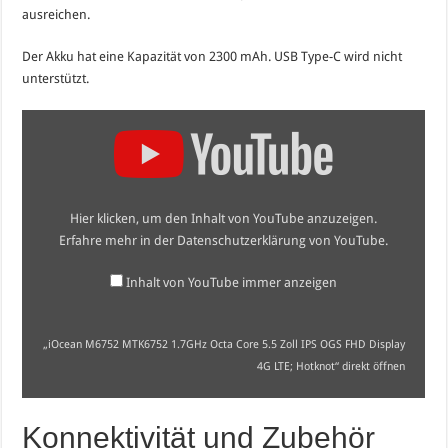
ausreichen.
Der Akku hat eine Kapazität von 2300 mAh. USB Type-C wird nicht
unterstützt.
„iOcean
M6752
MTK6752
1.7GHz
Octa
Core
5.5
Hier klicken, um den Inhalt von YouTube anzuzeigen.
Zoll
IPS
Erfahre mehr in der
Datenschutzerklärung von YouTube
.
OGS
FHD
Display
Inhalt von YouTube immer anzeigen
4G
LTE;
Hotknot“
von
„iOcean M6752 MTK6752 1.7GHz Octa Core 5.5 Zoll IPS OGS FHD Display
YouTube
4G LTE; Hotknot“ direkt öffnen
anzeigen
Konnektivität und Zubehör