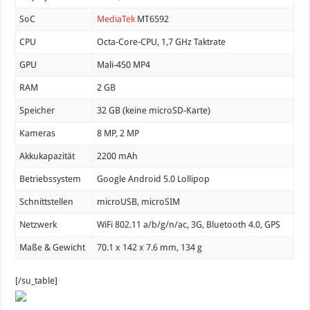
SoC
MediaTek
MT6592
CPU
Octa-Core-CPU, 1,7 GHz Taktrate
GPU
Mali-450 MP4
RAM
2 GB
Speicher
32 GB (keine microSD-Karte)
Kameras
8 MP, 2 MP
Akkukapazität
2200 mAh
Betriebssystem
Google Android 5.0 Lollipop
Schnittstellen
microUSB, microSIM
Netzwerk
WiFi 802.11 a/b/g/n/ac, 3G, Bluetooth 4.0, GPS
Maße & Gewicht
70.1 x 142 x 7.6 mm, 134 g
[/su_table]