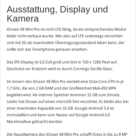
Ausstattung, Display und
Kamera
iOcean X8 Mini Pro ist nicht LTE-fähig, da ein entsprechendes Modul
leider nicht verbaut wurde. Wer also auf LTE unterwegs verzichten
und mit 3G als maximalem Übertragungsstandard leben kann, der
sollte sich das Smartphone genauer ansehen.
Das IPS-Display ist 5,0 Zoll groß und löst in 720 x 1280 Pixel auf.
Geschützt vor Kratzern wird es durch Cornings Gorilla Glass.
Im Innern des iOcean X8 Mini Pro werkelt eine Octa-Core-CPU in je
1,7 GHz, die von 2 GB RAM und der Grafikeinheit Mali-450 MP4
begleitet wird. Als interner Speicher kommen 32 GB zum Einsatz.
Leider hat iOcean auf einen microSD-Slot verzichtet. Es bleibt also bei
einer maximalen Kapazität von 32 GB. Google Android 5.0 ist
vorinstalliert und kann vom Nutzer auf Google Android 6.0
Marshmallow gebracht werden.
Die Hauptkamera des iOcean X8 Mini Pro schafft Fotos in bis zu 8 MP