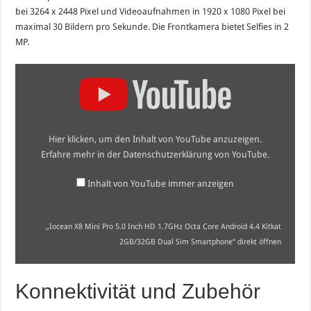
bei 3264 x 2448 Pixel und Videoaufnahmen in 1920 x 1080 Pixel bei
maximal 30 Bildern pro Sekunde. Die Frontkamera bietet Selfies in 2
MP.
„Iocean
X8
Mini
Pro
5.0
Inch
HD
Hier klicken, um den Inhalt von YouTube anzuzeigen.
1.7GHz
Octa
Erfahre mehr in der
Datenschutzerklärung von YouTube
.
Core
Android
4.4
Inhalt von YouTube immer anzeigen
Kitkat
2GB/32GB
Dual
Sim
„Iocean X8 Mini Pro 5.0 Inch HD 1.7GHz Octa Core Android 4.4 Kitkat
Smartphone“
2GB/32GB Dual Sim Smartphone“ direkt öffnen
von
YouTube
anzeigen
Konnektivität und Zubehör