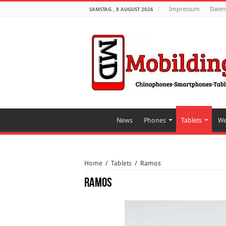
Impressum
Daten
SAMSTAG , 8 AUGUST 2026
News
Phones
Tablets
We
Home
/
Tablets
/
Ramos
Ramos