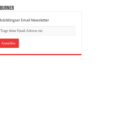
dBurner
obildingser Email Newsletter