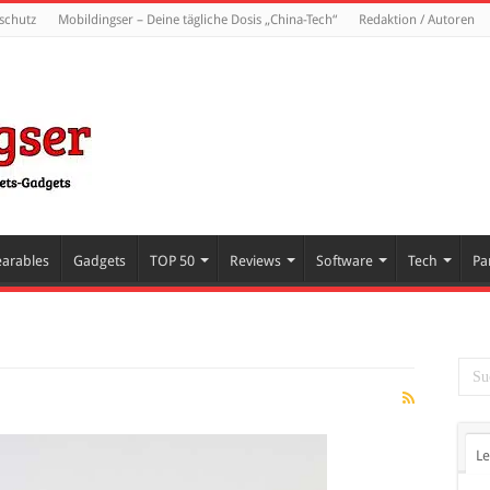
schutz
Mobildingser – Deine tägliche Dosis „China-Tech“
Redaktion / Autoren
arables
Gadgets
TOP 50
Reviews
Software
Tech
Pa
Le