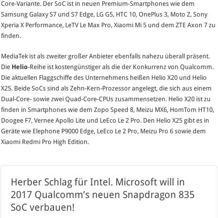
Core-Variante. Der SoC ist in neuen Premium-Smartphones wie dem
Samsung Galaxy S7 und S7 Edge, LG G5, HTC 10, OnePlus 3, Moto Z, Sony
Xperia X Performance, LeTV Le Max Pro, Xiaomi Mi 5 und dem ZTE Axon 7 zu
finden.
MediaTek ist als zweiter großer Anbieter ebenfalls nahezu überall präsent.
Die
Helio
-Reihe ist kostengünstiger als die der Konkurrenz von Qualcomm.
Die aktuellen Flaggschiffe des Unternehmens heißen Helio X20 und Helio
X25. Beide SoCs sind als Zehn-Kern-Prozessor angelegt, die sich aus einem
Dual-Core- sowie zwei Quad-Core-CPUs zusammensetzen. Helio X20 ist zu
finden in Smartphones wie dem Zopo Speed 8, Meizu MX6, HomTom HT10,
Doogee F7, Vernee Apollo Lite und LeEco Le 2 Pro. Den Helio X25 gibt es in
Geräte wie Elephone P9000 Edge, LeEco Le 2 Pro, Meizu Pro 6 sowie dem
Xiaomi Redmi Pro High Edition.
Herber Schlag für Intel. Microsoft will in
2017 Qualcomm’s neuen Snapdragon 835
SoC verbauen!