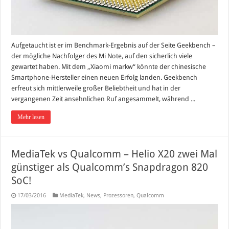
Aufgetaucht ist er im Benchmark-Ergebnis auf der Seite Geekbench –
der mögliche Nachfolger des Mi Note, auf den sicherlich viele
gewartet haben. Mit dem „Xiaomi markw“ könnte der chinesische
Smartphone-Hersteller einen neuen Erfolg landen. Geekbench
erfreut sich mittlerweile großer Beliebtheit und hat in der
vergangenen Zeit ansehnlichen Ruf angesammelt, während ...
Mehr lesen
MediaTek vs Qualcomm – Helio X20 zwei Mal
günstiger als Qualcomm’s Snapdragon 820
SoC!
17/03/2016
MediaTek
,
News
,
Prozessoren
,
Qualcomm