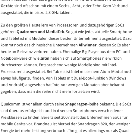
Geräte
sind oft schon mit einem Sechs-, Acht-, oder Zehn-Kern-Verbund
ausgestattet, die in bis zu 2,8 GHz takten.
Zu den größten Herstellern von Prozessoren und dazugehörigen SoCs
gehören
Qualcomm und MediaTek
. So gut wie jedes aktuelle Smartphone
und Tablet ist mit Modulen dieser beiden Unternehmen ausgestattet. Dazu
kommt noch das chinesische Unternehmen
Allwinner
, dessen SoCs aber
heute an Relevanz verloren haben. Ehemalige Big Player aus dem PC- und
Notebook-Bereich wie
Intel
haben sich auf Smartphones nie wirklich
durchsetzen können. Entsprechend wenige Modelle sind mit Intel-
Prozessoren ausgestattet. Bei Tablets ist Intel mit seinem Atom-Modul noch
etwas häufiger zu finden. Von Tablets mit Dual-Boot-Funktion (Windows
und Android) abgesehen hat Intel vor wenigen Monaten aber bekannt
gegeben, dass man die reihe nicht mehr fortsetzen wird.
Qualcomm ist vor allem durch seine
Snapdragon
-Reihe bekannt. Die SoCs
sind überaus erfolgreich und in diversen Smartphones verschiedener
Preisklassen zu finden. Bereits seit 2007 stellt das Unternehmen SoCs für
mobile Geräte vor. Brandneu ist hierbei der Snapdragon 820, der weniger
Energie bei mehr Leistung verbraucht. Ihn gibt es allerdings nur als Quad-