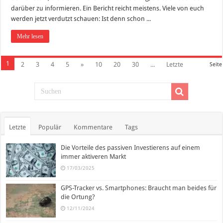
darüber zu informieren. Ein Bericht reicht meistens. Viele von euch
werden jetzt verdutzt schauen: Ist denn schon ...
Mehr lesen
1
2
3
4
5
»
10
20
30
...
Letzte
Seite
Letzte
Populär
Kommentare
Tags
Die Vorteile des passiven Investierens auf einem
immer aktiveren Markt
17/03/2025
GPS-Tracker vs. Smartphones: Braucht man beides für
die Ortung?
12/11/2024