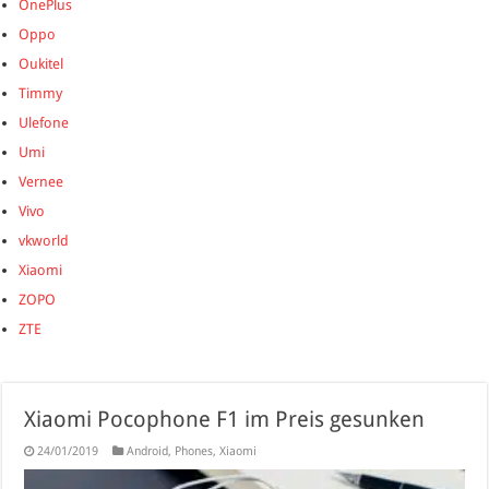
OnePlus
Oppo
Oukitel
Timmy
Ulefone
Umi
Vernee
Vivo
vkworld
Xiaomi
ZOPO
ZTE
Xiaomi Pocophone F1 im Preis gesunken
24/01/2019
Android
,
Phones
,
Xiaomi