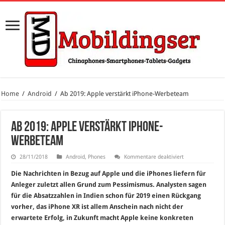
Home
/
Android
/
Ab 2019: Apple verstärkt iPhone-Werbeteam
Ab 2019: Apple verstärkt iPhone-
Werbeteam
für
28/11/2018
Android
,
Phones
Kommentare deaktiviert
Ab
2019:
Die Nachrichten in Bezug auf Apple und die iPhones liefern für
Apple
verstärkt
Anleger zuletzt allen Grund zum Pessimismus. Analysten sagen
iPhone-
für die Absatzzahlen in Indien schon für 2019 einen Rückgang
Werbeteam
vorher, das iPhone XR ist allem Anschein nach nicht der
erwartete Erfolg, in Zukunft macht Apple keine konkreten