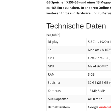
GB Speicher (+256 GB) und einer 13 Megapi
ca. 165 Euro zu haben. In anderen Online-
weiteren Infos zur Hardware und zu Bezu
Technische Daten
[su_table]
Display
5,5 Zoll, 1920 x 
SoC
Mediatek MT675
CPU
Octa-Core-CPU, 
GPU
Mali-T860MP2
RAM
3 GB
Speicher
32 GB (256 GB v
Kameras
13 MP, 5 MP
Akkukapazität
4100 mAh
Betriebssystem
Google
Androi