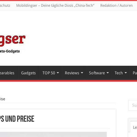
schutz
Mobildingser – Deine tägliche Dosis „China-Tech“
Redaktion / Autoren
arables
Gadgets
TOP 50
Reviews
Software
Tech
Pa
ise
s und Preise
Le