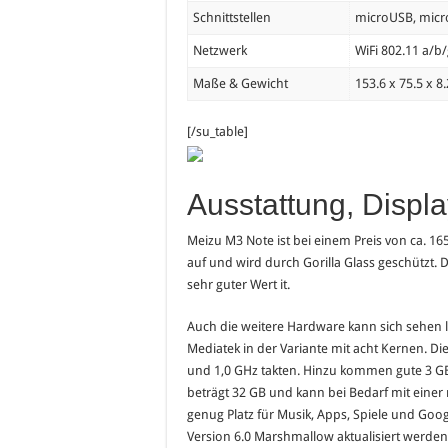
Schnittstellen
microUSB, micr
Netzwerk
WiFi 802.11 a/b/
Maße & Gewicht
153.6 x 75.5 x 8
[/su_table]
Ausstattung, Displ
Meizu M3 Note ist bei einem Preis von ca. 165 
auf und wird durch Gorilla Glass geschützt. Di
sehr guter Wert it.
Auch die weitere Hardware kann sich sehen l
Mediatek in der Variante mit acht Kernen. Die
und 1,0 GHz takten. Hinzu kommen gute 3 GB
beträgt 32 GB und kann bei Bedarf mit einer
genug Platz für Musik, Apps, Spiele und Googl
Version 6.0 Marshmallow aktualisiert werden