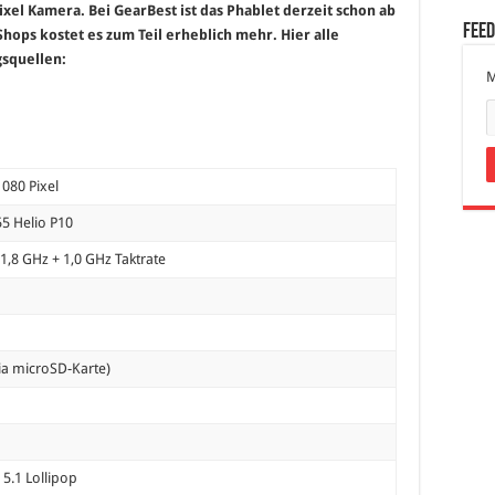
xel Kamera. Bei GearBest ist das Phablet derzeit schon ab
Fee
Shops kostet es zum Teil erheblich mehr. Hier alle
gsquellen:
M
1080 Pixel
5 Helio P10
1,8 GHz + 1,0 GHz Taktrate
ia microSD-Karte)
d
5.1 Lollipop