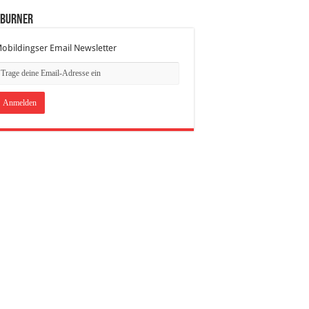
dBurner
obildingser Email Newsletter