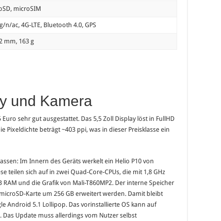
oSD, microSIM
g/n/ac, 4G-LTE, Bluetooth 4.0, GPS
.2 mm, 163 g
ay und Kamera
Euro sehr gut ausgestattet. Das 5,5 Zoll Display löst in FullHD
e Pixeldichte beträgt ~403 ppi, was in dieser Preisklasse ein
assen: Im Innern des Geräts werkelt ein Helio P10 von
se teilen sich auf in zwei Quad-Core-CPUs, die mit 1,8 GHz
 RAM und die Grafik von Mali-T860MP2. Der interne Speicher
 microSD-Karte um 256 GB erweitert werden. Damit bleibt
e Android 5.1 Lollipop. Das vorinstallierte OS kann auf
. Das Update muss allerdings vom Nutzer selbst