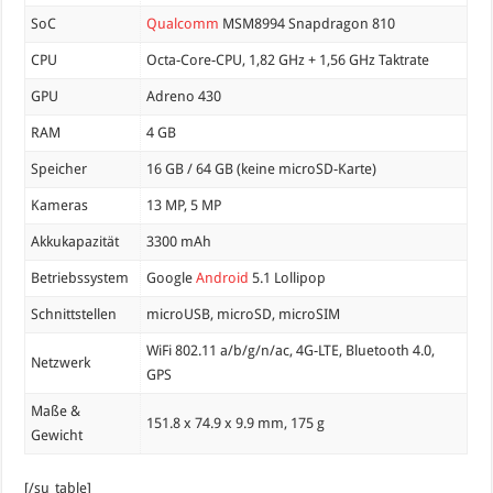
SoC
Qualcomm
MSM8994 Snapdragon 810
CPU
Octa-Core-CPU, 1,82 GHz + 1,56 GHz Taktrate
GPU
Adreno 430
RAM
4 GB
Speicher
16 GB / 64 GB (keine microSD-Karte)
Kameras
13 MP, 5 MP
Akkukapazität
3300 mAh
Betriebssystem
Google
Android
5.1 Lollipop
Schnittstellen
microUSB, microSD, microSIM
WiFi 802.11 a/b/g/n/ac, 4G-LTE, Bluetooth 4.0,
Netzwerk
GPS
Maße &
151.8 x 74.9 x 9.9 mm, 175 g
Gewicht
[/su_table]