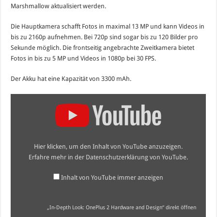
Marshmallow aktualisiert werden.
Die Hauptkamera schafft Fotos in maximal 13 MP und kann Videos in
bis zu 2160p aufnehmen. Bei 720p sind sogar bis zu 120 Bilder pro
Sekunde möglich. Die frontseitig angebrachte Zweitkamera bietet
Fotos in bis zu 5 MP und Videos in 1080p bei 30 FPS.
Der Akku hat eine Kapazität von 3300 mAh.
„In-
Depth
Look:
OnePlus
2
Hardware
and
Hier klicken, um den Inhalt von YouTube anzuzeigen.
Design“
von
Erfahre mehr in der
Datenschutzerklärung von YouTube
.
YouTube
anzeigen
Inhalt von YouTube immer anzeigen
„In-Depth Look: OnePlus 2 Hardware and Design“ direkt öffnen