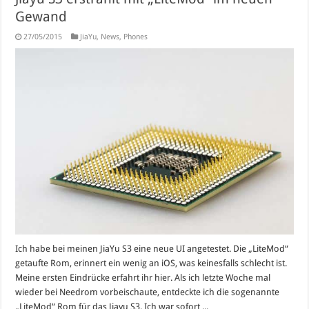
Gewand
27/05/2015
JiaYu
,
News
,
Phones
Ich habe bei meinen JiaYu S3 eine neue UI angetestet. Die „LiteMod“
getaufte Rom, erinnert ein wenig an iOS, was keinesfalls schlecht ist.
Meine ersten Eindrücke erfahrt ihr hier. Als ich letzte Woche mal
wieder bei Needrom vorbeischaute, entdeckte ich die sogenannte
„LiteMod“ Rom für das Jiayu S3. Ich war sofort ...