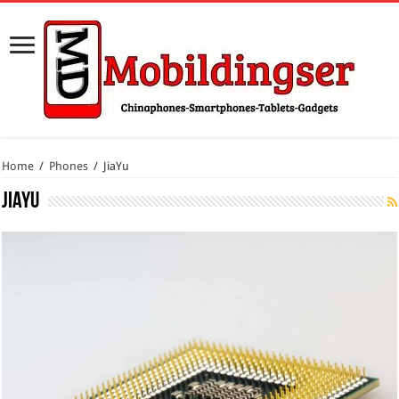
Home
/
Phones
/
JiaYu
JiaYu