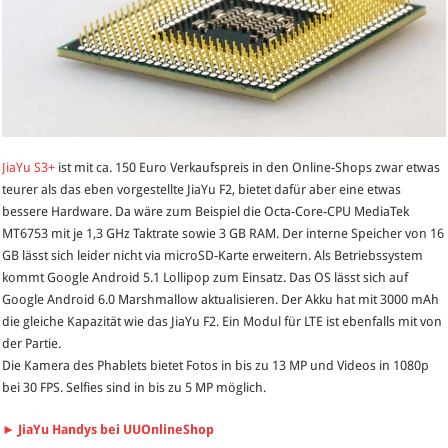
JiaYu S3+
ist mit ca. 150 Euro Verkaufspreis in den Online-Shops zwar etwas
teurer als das eben vorgestellte JiaYu F2, bietet dafür aber eine etwas
bessere Hardware. Da wäre zum Beispiel die Octa-Core-CPU MediaTek
MT6753 mit je 1,3 GHz Taktrate sowie 3 GB RAM. Der interne Speicher von 16
GB lässt sich leider nicht via microSD-Karte erweitern. Als Betriebssystem
kommt Google Android 5.1 Lollipop zum Einsatz. Das OS lässt sich auf
Google Android 6.0 Marshmallow aktualisieren. Der Akku hat mit 3000 mAh
die gleiche Kapazität wie das JiaYu F2. Ein Modul für LTE ist ebenfalls mit von
der Partie.
Die Kamera des Phablets bietet Fotos in bis zu 13 MP und Videos in 1080p
bei 30 FPS. Selfies sind in bis zu 5 MP möglich.
► JiaYu Handys bei UUOnlineShop