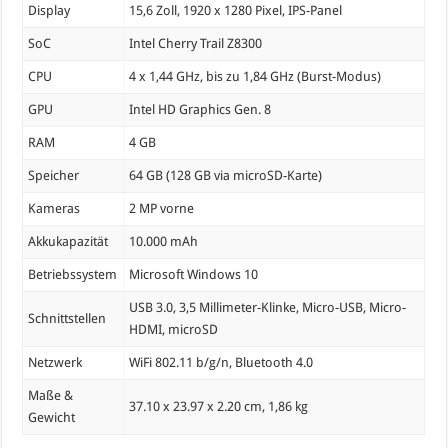
Display
15,6 Zoll, 1920 x 1280 Pixel, IPS-Panel
SoC
Intel Cherry Trail Z8300
CPU
4 x 1,44 GHz, bis zu 1,84 GHz (Burst-Modus)
GPU
Intel HD Graphics Gen. 8
RAM
4 GB
Speicher
64 GB (128 GB via microSD-Karte)
Kameras
2 MP vorne
Akkukapazität
10.000 mAh
Betriebssystem
Microsoft Windows 10
USB 3.0, 3,5 Millimeter-Klinke, Micro-USB, Micro-
Schnittstellen
HDMI, microSD
Netzwerk
WiFi 802.11 b/g/n, Bluetooth 4.0
Maße &
37.10 x 23.97 x 2.20 cm, 1,86 kg
Gewicht