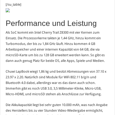
[/su_table]
Performance und Leistung
Als SoC kommt ein Intel Cherry Trail Z8300 mit vier Kernen zum
Einsatz. Die Prozessorkerne takten je 1,44 GHz, hinzu kommt ein
Turbomodus, der bis zu 1,84 GHz läuft. Hinzu kommen 4 GB
Arbeitsspeicher und einer internen Kapazität von 64 GB, die via
microSD-Karte um bis zu 128 GB erweitert werden kann. So gibt es
dann auch genug Platz für beide OS, alle Apps, Spiele und Medien.
Chuwi LapBook wiegt 1,86 kg und besitzt Abmessungen von 37.10 x
23.97 x 2.20. Natürlich sind Module für WiFi 802.11 b/g/n und
Bluetooth 4.0 dabei, allerdings war es das dann auch schon.
Immerhin gibt es noch USB 3.0, 3,5 Millimeter-Klinke, Micro-USB,
Micro-HDMI, und microSD stehen als Anschlüsse zur Verfügung.
Die Akkukapazität liegt bei sehr guten 10.000 mAh, was nach Angabe
des Herstellers bis zu vier Stunden Video-Wiedergabe ermöglicht,