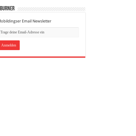
dBurner
obildingser Email Newsletter