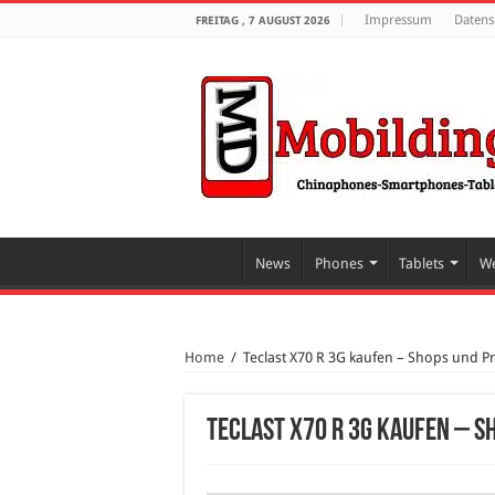
Impressum
Datens
FREITAG , 7 AUGUST 2026
News
Phones
Tablets
We
Home
/
Teclast X70 R 3G kaufen – Shops und Pr
Teclast X70 R 3G kaufen – S