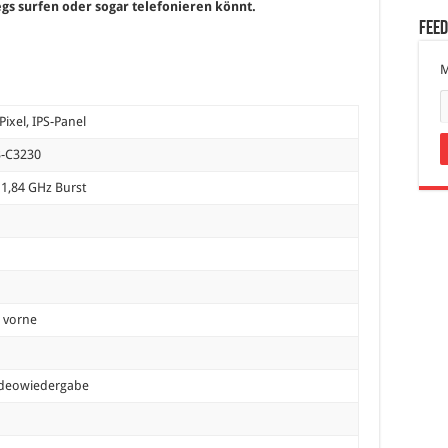
egs surfen oder sogar telefonieren könnt.
Fee
M
 Pixel, IPS-Panel
3-C3230
u 1,84 GHz Burst
P vorne
Videowiedergabe