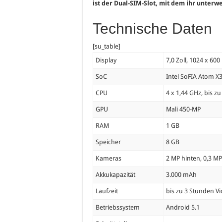
ist der Dual-SIM-Slot, mit dem ihr unterw
Technische Daten
[su_table]
Display
7,0 Zoll, 1024 x 600
SoC
Intel SoFIA Atom X
CPU
4 x 1,44 GHz, bis z
GPU
Mali 450-MP
RAM
1 GB
Speicher
8 GB
Kameras
2 MP hinten, 0,3 M
Akkukapazität
3.000 mAh
Laufzeit
bis zu 3 Stunden 
Betriebssystem
Android 5.1