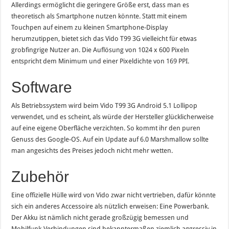
Allerdings ermöglicht die geringere Größe erst, dass man es
theoretisch als Smartphone nutzen könnte. Statt mit einem
Touchpen auf einem zu kleinen Smartphone-Display
herumzutippen, bietet sich das Vido T99 3G vielleicht für etwas
grobfingrige Nutzer an. Die Auflösung von 1024 x 600 Pixeln
entspricht dem Minimum und einer Pixeldichte von 169 PPI.
Software
Als Betriebssystem wird beim Vido T99 3G Android 5.1 Lollipop
verwendet, und es scheint, als würde der Hersteller glücklicherweise
auf eine eigene Oberfläche verzichten. So kommt ihr den puren
Genuss des Google-OS. Auf ein Update auf 6.0 Marshmallow sollte
man angesichts des Preises jedoch nicht mehr wetten.
Zubehör
Eine offizielle Hülle wird von Vido zwar nicht vertrieben, dafür könnte
sich ein anderes Accessoire als nützlich erweisen: Eine Powerbank.
Der Akku ist nämlich nicht gerade großzügig bemessen und
Mobilfunk-Verbindungen sind bekanntermaßen ziemlich aggressiv in