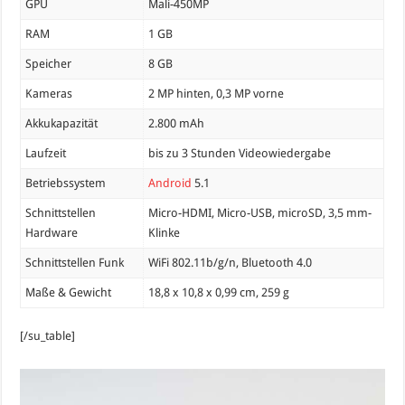
GPU
Mali-450MP
RAM
1 GB
Speicher
8 GB
Kameras
2 MP hinten, 0,3 MP vorne
Akkukapazität
2.800 mAh
Laufzeit
bis zu 3 Stunden Videowiedergabe
Betriebssystem
Android
5.1
Schnittstellen
Micro-HDMI, Micro-USB, microSD, 3,5 mm-
Hardware
Klinke
Schnittstellen Funk
WiFi 802.11b/g/n, Bluetooth 4.0
Maße & Gewicht
18,8 x 10,8 x 0,99 cm, 259 g
[/su_table]