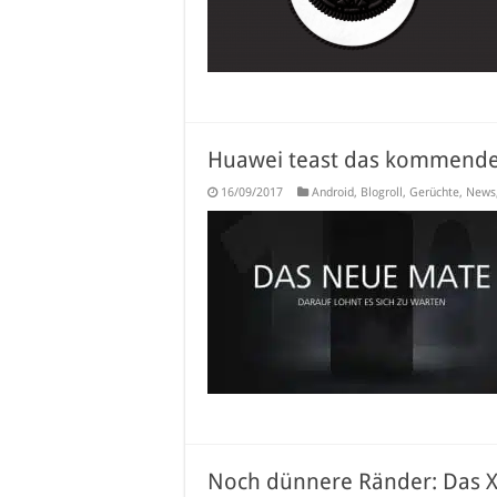
Huawei teast das kommende
16/09/2017
Android
,
Blogroll
,
Gerüchte
,
News
Noch dünnere Ränder: Das Xi