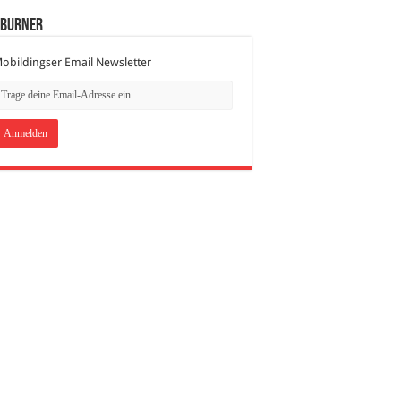
dBurner
obildingser Email Newsletter