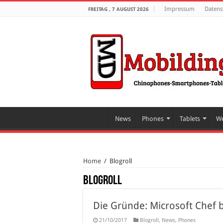
Impressum
Datens
FREITAG , 7 AUGUST 2026
News
Phones
Tablets
We
Home
/
Blogroll
Blogroll
Die Gründe: Microsoft Chef 
21/10/2017
Blogroll
,
News
,
Phones