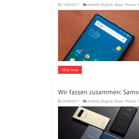
12/09/2017
Android
,
Blogroll
,
News
,
Phones
,
Mehr lesen
Wir fassen zusammen: Samsu
24/08/2017
Android
,
Blogroll
,
News
,
Phones
,