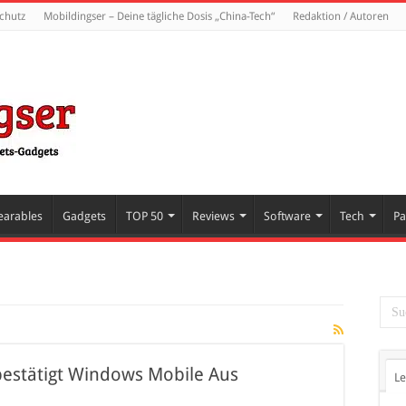
chutz
Mobildingser – Deine tägliche Dosis „China-Tech“
Redaktion / Autoren
arables
Gadgets
TOP 50
Reviews
Software
Tech
Pa
bestätigt Windows Mobile Aus
Le