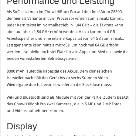
Performance und Leistung
Als SoC setzt man im Chuwi HiBook Pro auf den Intel Atom Z8300,
der hier als Variante mit vier Prozessorkernen zum Einsatz kommt.
Jeder Kern taktet im Normalbetrieb in 1,44 GHz – die Taktrate kann
aber auf bis zu 1,84 GHz erhöht werden. Hinzu kommen 4 GB
Arbeitsspeicher und eine interne Kapazität von 64 GB zum Einsatz.
Letztgenannte kann mittels microSD um nochmal 64 GB erhöht
werden – so bleibt noch viel Platz für alle Apps und Medien sowie die
beiden vorinstallierten Betriebssysteme.
8000 mAh lautet die Kapazität des Akkus. Dem chinesischen
Hersteller nach hält das Gerät bis zu sechs Stunden Video-
Wiedergabe durch, bevor es wieder an die Steckdose muss.
WiFi und Bluetooth sind als Module mit von der Partie. Zudem besitzt
das Chuwi HiBook Pro zwei Kameras., die in 5 MP und 2 MP Fotos
und Videos aufnehmen können.
Display