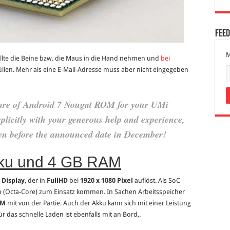
Fee
M
ollte die Beine bzw. die Maus in die Hand nehmen und
bei
len. Mehr als eine E-Mail-Adresse muss aber nicht eingegeben
tware of Android 7 Nougat ROM for your UMi
xplicitly with your generous help and experience,
ven before the announced date in December!
kku und 4 GB RAM
l Display
, der in
FullHD
bei
1920 x 1080 Pixel
auflöst. Als SoC
n (Octa-Core) zum Einsatz kommen. In Sachen Arbeitsspeicher
OM
mit von der Partie. Auch der Akku kann sich mit einer Leistung
r das schnelle Laden ist ebenfalls mit an Bord,.