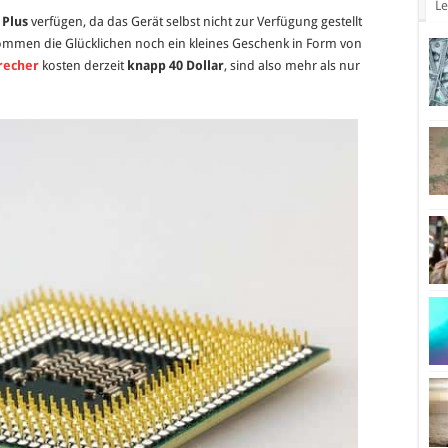
Le
7.0
 Plus
verfügen, da das Gerät selbst nicht zur Verfügung gestellt
auf
ommen die Glücklichen noch ein kleines Geschenk in Form von
dem
recher
kosten derzeit
knapp 40 Dollar
, sind also mehr als nur
UMi
Plus