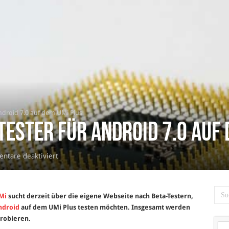
Android 7.0 auf dem UMi Plus
Tester für Android 7.0 auf
für
tare deaktiviert
UMi
sucht
Beta-
Mi
sucht derzeit über die eigene Webseite nach Beta-Testern,
Tester
ndroid
auf dem UMi Plus testen möchten. Insgesamt werden
für
probieren.
Android