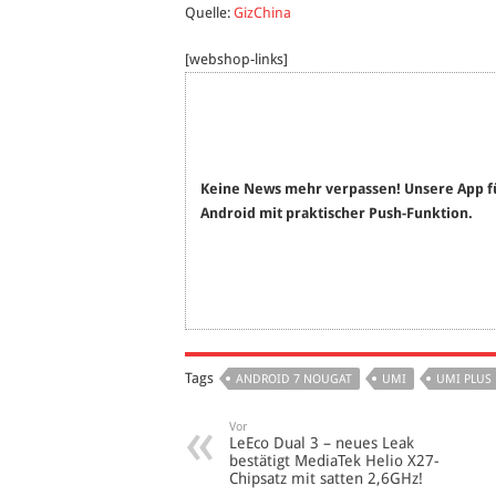
Quelle:
GizChina
[webshop-links]
Keine News mehr verpassen! Unsere App f
Android mit praktischer Push-Funktion.
Tags
ANDROID 7 NOUGAT
UMI
UMI PLUS
Vor
LeEco Dual 3 – neues Leak
bestätigt MediaTek Helio X27-
Chipsatz mit satten 2,6GHz!