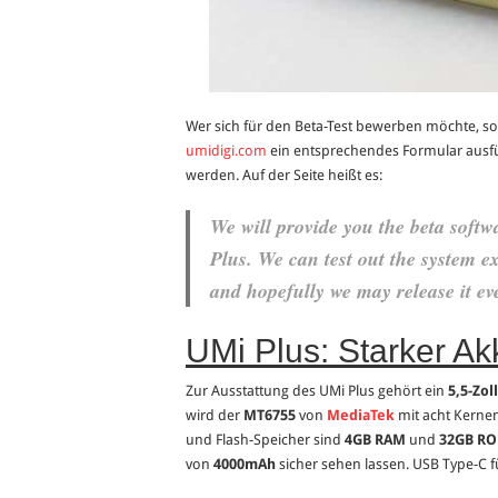
Wer sich für den Beta-Test bewerben möchte, s
umidigi.com
ein entsprechendes Formular ausfül
werden. Auf der Seite heißt es:
We will provide you the beta sof
Plus. We can test out the system e
and hopefully we may release it e
UMi Plus: Starker A
Zur Ausstattung des UMi Plus gehört ein
5,5-Zol
wird der
MT6755
von
MediaTek
mit acht Kerne
und Flash-Speicher sind
4GB RAM
und
32GB R
von
4000mAh
sicher sehen lassen. USB Type-C fü