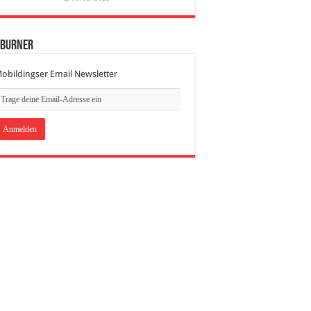
dBurner
obildingser Email Newsletter