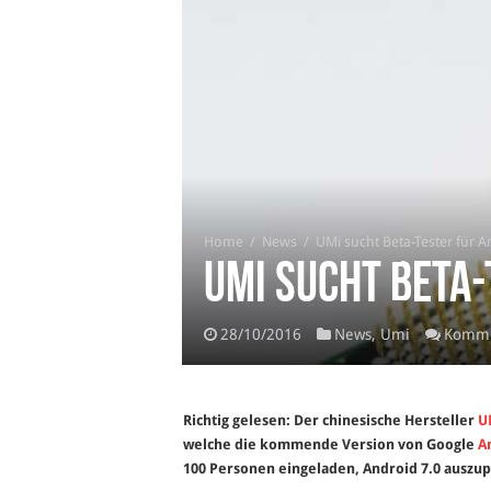
Home
/
News
/
UMi sucht Beta-Tester für 
UMi sucht Beta-
28/10/2016
News
,
Umi
Kommen
Richtig gelesen: Der chinesische Hersteller
U
welche die kommende Version von Google
A
100 Personen eingeladen, Android 7.0 auszu