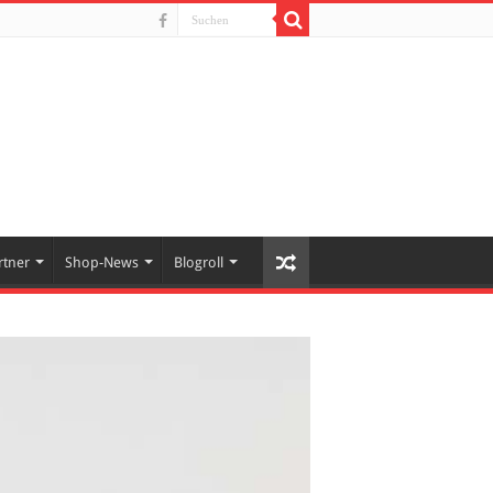
rtner
Shop-News
Blogroll