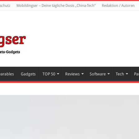
schutz
Mobildingser – Deine tägliche Dosis „China-Tech“
Redaktion / Autoren
arables
Gadgets
TOP 50
Reviews
Software
Tech
Pa