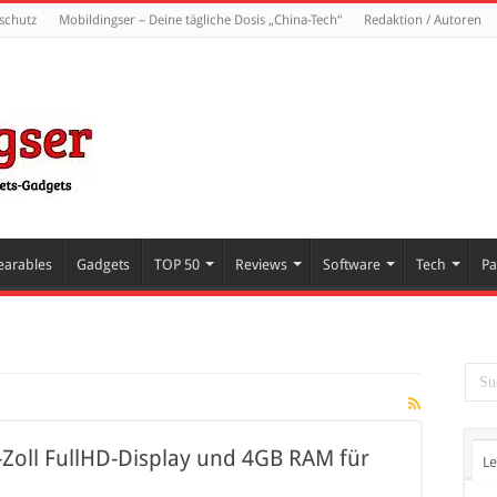
schutz
Mobildingser – Deine tägliche Dosis „China-Tech“
Redaktion / Autoren
arables
Gadgets
TOP 50
Reviews
Software
Tech
Pa
Zoll FullHD-Display und 4GB RAM für
Le