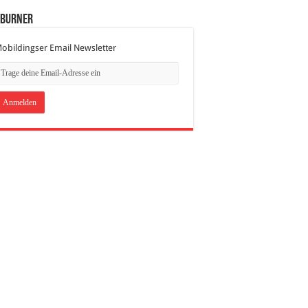
dBurner
obildingser Email Newsletter