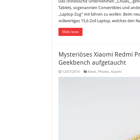
Das chinesische Unternehmen „Chuwi„, gehör
Tablets, sogenannten Convertibles und ande
„Laptop-Zug“ mit fahren zu wollen. Beim neu
vollwertiges 15,6-Zoll Laptop, welches den N
Mehr lesen
Mysteriöses Xiaomi Redmi Pr
Geekbench aufgetaucht
12/07/2016
News
,
Phones
,
Xiaomi