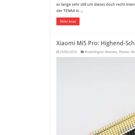
es lange sehr still um dieses doch recht int
der TENAA in ...
Mehr lesen
Xiaomi Mi5 Pro: Highend-Sc
25/05/2016
Mobildingser-Reviews
,
Phones
,
Re