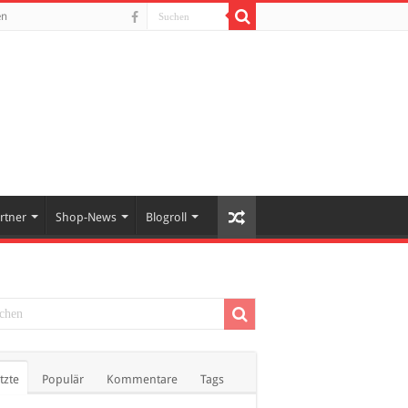
en
rtner
Shop-News
Blogroll
tzte
Populär
Kommentare
Tags