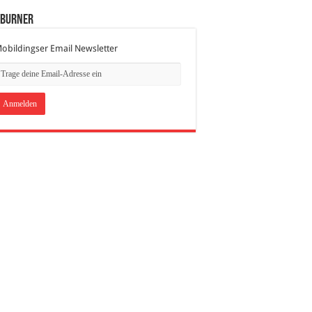
dBurner
obildingser Email Newsletter