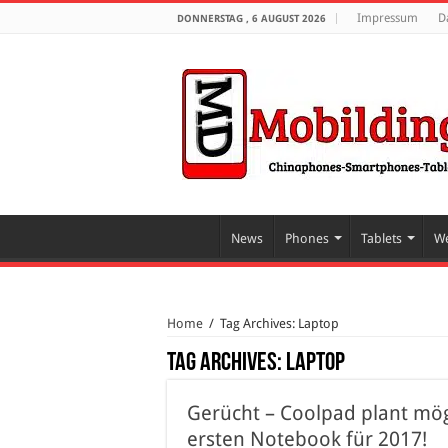
Impressum
D
DONNERSTAG , 6 AUGUST 2026
News
Phones
Tablets
We
Home
/
Tag Archives: Laptop
Tag Archives:
Laptop
Gerücht – Coolpad plant mög
ersten Notebook für 2017!