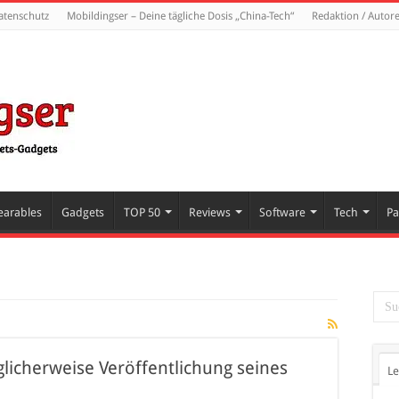
atenschutz
Mobildingser – Deine tägliche Dosis „China-Tech“
Redaktion / Autor
arables
Gadgets
TOP 50
Reviews
Software
Tech
Pa
licherweise Veröffentlichung seines
Le