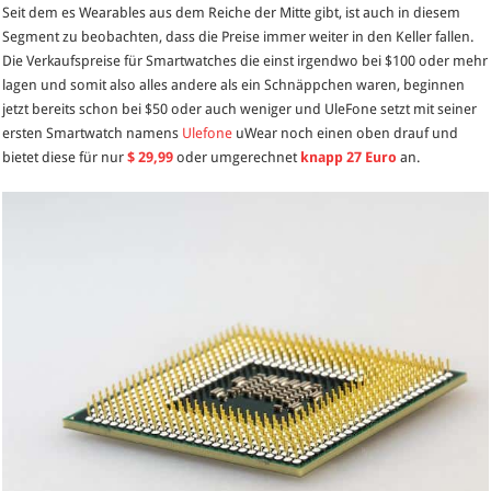
Seit dem es Wearables aus dem Reiche der Mitte gibt, ist auch in diesem
–
Segment zu beobachten, dass die Preise immer weiter in den Keller fallen.
erste
Die Verkaufspreise für Smartwatches die einst irgendwo bei $100 oder mehr
Ulefone
lagen und somit also alles andere als ein Schnäppchen waren, beginnen
Smartwatch
jetzt bereits schon bei $50 oder auch weniger und UleFone setzt mit seiner
jetzt
ersten Smartwatch namens
Ulefone
uWear noch einen oben drauf und
für
bietet diese für nur
$ 29,99
oder umgerechnet
knapp 27 Euro
an.
nur
27
Euro
vorbestellbar