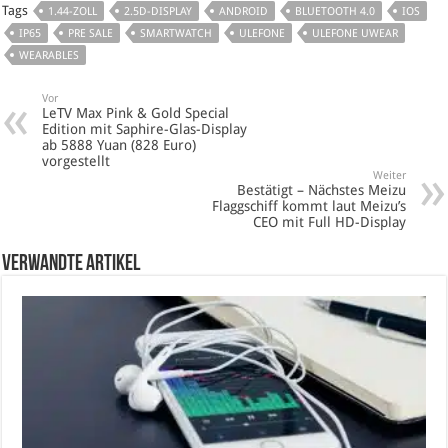
Tags
1.44-ZOLL
2.5D-DISPLAY
ANDROID
BLUETOOTH 4.0
IOS
IP65
PRE SALE
SMARTWATCH
ULEFONE
ULEFONE UWEAR
WEARABLES
Vor
LeTV Max Pink & Gold Special
Edition mit Saphire-Glas-Display
ab 5888 Yuan (828 Euro)
vorgestellt
Weiter
Bestätigt – Nächstes Meizu
Flaggschiff kommt laut Meizu’s
CEO mit Full HD-Display
verwandte Artikel