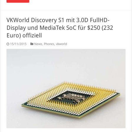
VKWorld Discovery S1 mit 3.0D FullHD-
Display und MediaTek SoC für $250 (232
Euro) offiziell
15/11/2015
News
,
Phones
,
vkworld