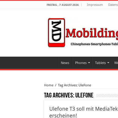
Impressum
Datens
FREITAG , 7 AUGUST 2026
News
Phones
Tablets
We
Home
/
Tag Archives: UleFone
Tag Archives:
UleFone
Ulefone T3 soll mit MediaTe
erscheinen!