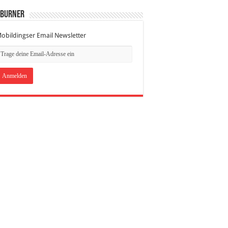
dBurner
obildingser Email Newsletter