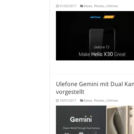
01/03/2017
News
,
Phones
,
Ulefone
Ulefone Gemini mit Dual Kam
vorgestellt
19/01/2017
News
,
Phones
,
Ulefone