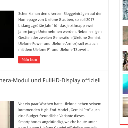
Schenkt man den diversen Bloggeinträgen auf der
Homepage von Ulefone Glauben, so soll 2017
bislang „größte Jahr“ für das jetzt knapp zwei
Jahre junge Unternehmen werden. Neben einigen
Geräten der zweiten Generation (Ulefone Gemini,
Ulefone Power und Ulefone Armor) soll es auch
mit dem Ulefone F1 und Ulefone T3 zwei ...
Mehr lesen
era-Modul und FullHD-Display offiziell
Vor ein paar Wochen hatte Ulefone neben seinem
kommenden High-End-Model „Gemini Pro“ auch
eine Budget-freundliche Variante dieses
Smartphones angekündigt, welche heute unter
dem Namen Ulefone Gemini offiziell vorgestellt