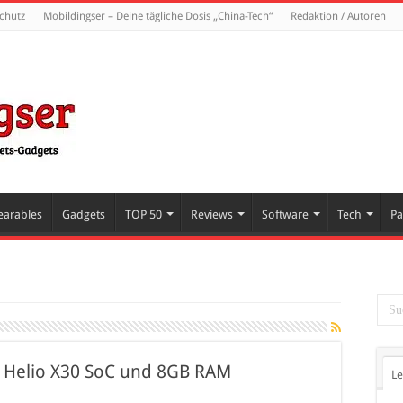
chutz
Mobildingser – Deine tägliche Dosis „China-Tech“
Redaktion / Autoren
arables
Gadgets
TOP 50
Reviews
Software
Tech
Pa
k Helio X30 SoC und 8GB RAM
Le