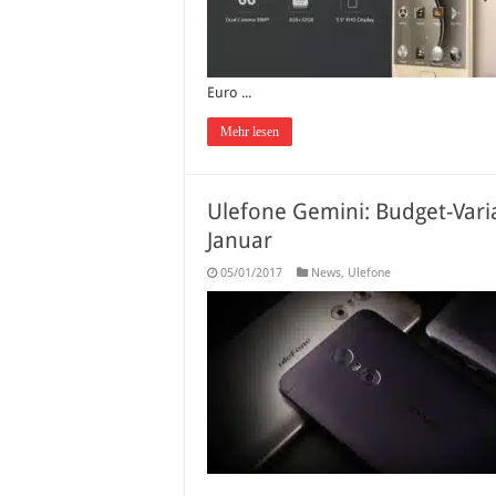
Euro ...
Mehr lesen
Ulefone Gemini: Budget-Var
Januar
05/01/2017
News
,
Ulefone