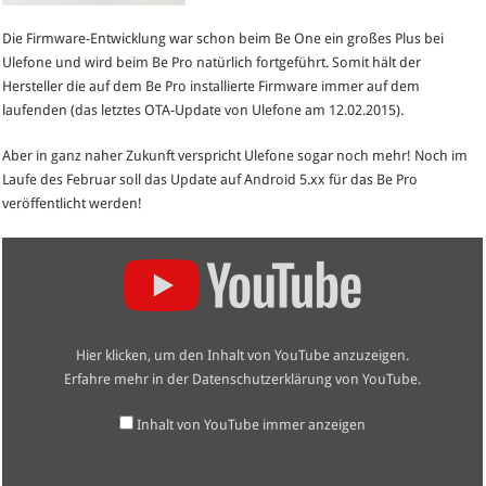
Die Firmware-Entwicklung war schon beim Be One ein großes Plus bei
Ulefone und wird beim Be Pro natürlich fortgeführt. Somit hält der
Hersteller die auf dem Be Pro installierte Firmware immer auf dem
laufenden (das letztes OTA-Update von Ulefone am 12.02.2015).
Aber in ganz naher Zukunft verspricht Ulefone sogar noch mehr! Noch im
Laufe des Februar soll das Update auf Android 5.xx für das Be Pro
veröffentlicht werden!
„Android
5.0
PREVIEW
on
ulefone
Be
Pro“
Hier klicken, um den Inhalt von YouTube anzuzeigen.
von
YouTube
Erfahre mehr in der
Datenschutzerklärung von YouTube
.
anzeigen
Inhalt von YouTube immer anzeigen