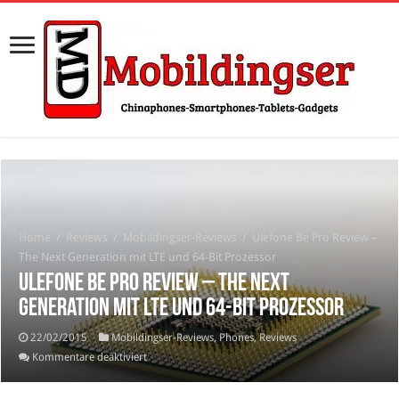
Home
/
Reviews
/
Mobildingser-Reviews
/
Ulefone Be Pro Review –
The Next Generation mit LTE und 64-Bit Prozessor
Ulefone Be Pro Review – The Next
Generation mit LTE und 64-Bit Prozessor
22/02/2015
Mobildingser-Reviews
,
Phones
,
Reviews
für
Kommentare deaktiviert
Ulefone
Be