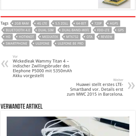
Tags
2GB RAM
4G LTE
5.5 ZOLL
64-BIT
720P
AGPS
BLUETOOTH 4.0
DUAL SIM
DUAL-BAND-WIFI
FDD-LTE
GPS
HD
HOTKNOT
MEDIATEK
MT6732
OTA
REVIEW
SMARTPHONE
ULEFONE
ULEFONE BE PRO
Vor
Wickedleak Wammy Titan 4 –
indischer Zwillingsbruder des
Elephone P5000 mit 5350mAh
Akku vorgestellt
Weiter
Huawei stellt erstes LTE-
Smartband vor. Details erst
zum MWC 2015 in Barcelona.
verwandte Artikel