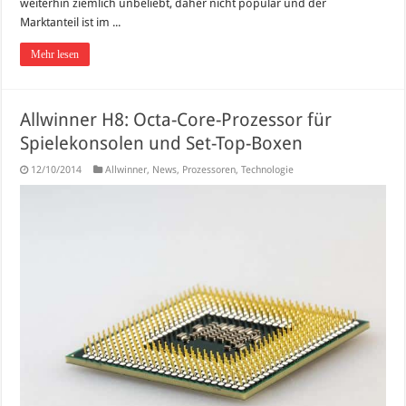
weiterhin ziemlich unbeliebt, daher nicht populär und der
Marktanteil ist im ...
Mehr lesen
Allwinner H8: Octa-Core-Prozessor für
Spielekonsolen und Set-Top-Boxen
12/10/2014
Allwinner
,
News
,
Prozessoren
,
Technologie