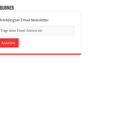
dBurner
obildingser Email Newsletter