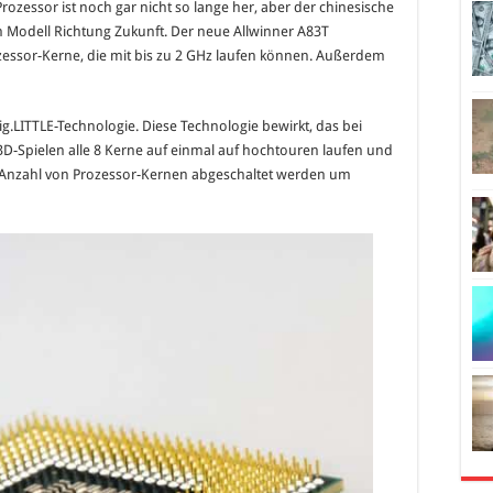
rozessor ist noch gar nicht so lange her, aber der chinesische
A83T
Octa-
n Modell Richtung Zukunft. Der neue Allwinner A83T
Core
zessor-Kerne, die mit bis zu 2 GHz laufen können. Außerdem
Prozessor
ig.LITTLE-Technologie. Diese Technologie bewirkt, das bei
-Spielen alle 8 Kerne auf einmal auf hochtouren laufen und
 Anzahl von Prozessor-Kernen abgeschaltet werden um