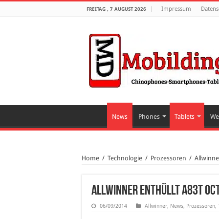
Impressum
Datens
FREITAG , 7 AUGUST 2026
News
Phones
Tablets
We
Home
/
Technologie
/
Prozessoren
/
Allwinne
Allwinner enthüllt A83T Oc
06/09/2014
Allwinner
,
News
,
Prozessoren
,