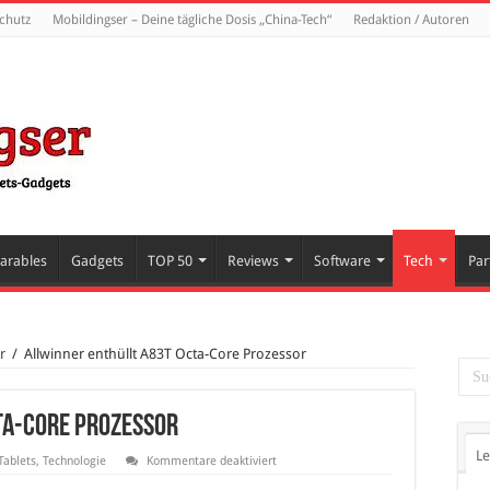
chutz
Mobildingser – Deine tägliche Dosis „China-Tech“
Redaktion / Autoren
arables
Gadgets
TOP 50
Reviews
Software
Tech
Par
r
/
Allwinner enthüllt A83T Octa-Core Prozessor
ta-Core Prozessor
Le
für
Tablets
,
Technologie
Kommentare deaktiviert
Allwinner
enthüllt