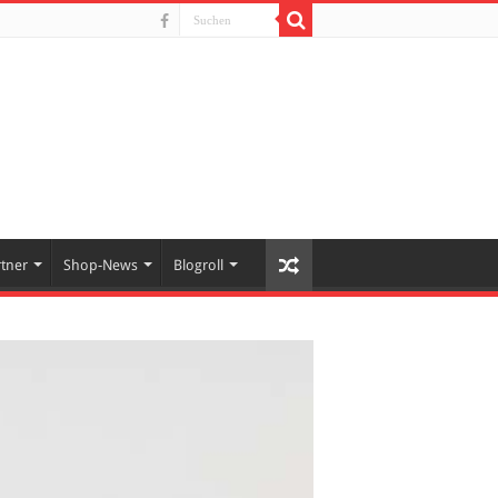
rtner
Shop-News
Blogroll