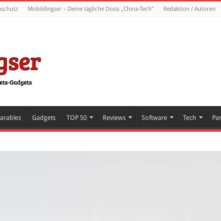
nschutz
Mobildingser – Deine tägliche Dosis „China-Tech“
Redaktion / Autoren
arables
Gadgets
TOP 50
Reviews
Software
Tech
Pa