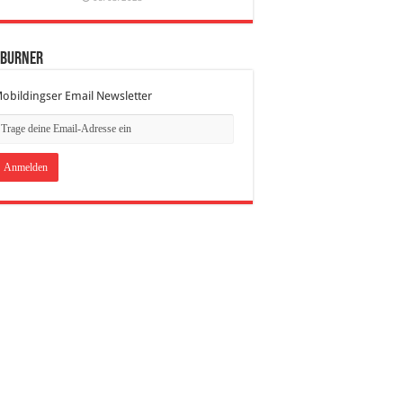
dBurner
obildingser Email Newsletter