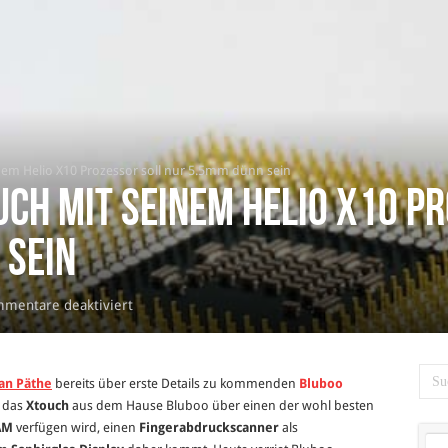
nem Helio X10 Prozessor soll nur 5.5mm dünn sein
ch mit seinem Helio X10 P
 sein
für
mentare deaktiviert
Das
Bluboo
Xtouch
an Päthe
bereits über erste Details zu kommenden
Bluboo
mit
s das
Xtouch
aus dem Hause Bluboo über einen der wohl besten
seinem
AM
verfügen wird, einen
Fingerabdruckscanner
als
Helio