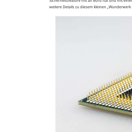
Sicherheitsfeature mit an Bord hat und mit ein
weitere Details zu diesem kleinen „Wunderwerk d