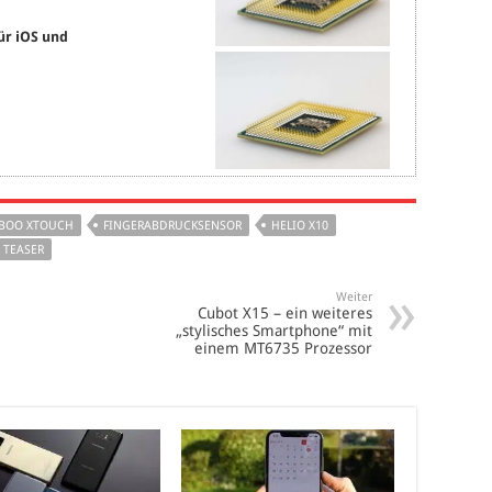
ür iOS und
BOO XTOUCH
FINGERABDRUCKSENSOR
HELIO X10
TEASER
Weiter
Cubot X15 – ein weiteres
„stylisches Smartphone“ mit
einem MT6735 Prozessor