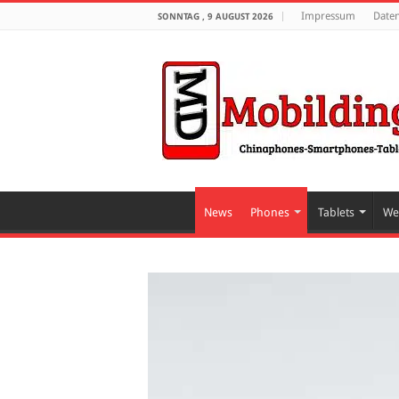
Impressum
Date
SONNTAG , 9 AUGUST 2026
News
Phones
Tablets
We