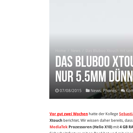
Home
/
News
/
Das Bluboo Xtouch mit sei
Das Bluboo Xtou
nur 5.5mm dünn
07/08/2015
News
,
Phones
Kom
Vor gut zwei Wochen
hatte der Kollege
Sebasti
Xtouch
berichtet. Wir wissen daher bereits, das
MediaTek
Prozessoren (Helio X10)
mit
4 GB R