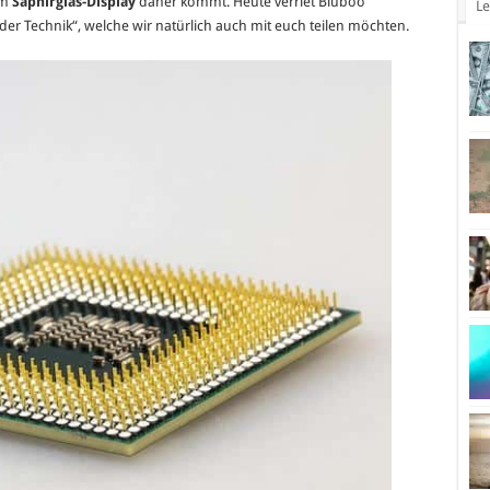
em
Saphirglas-Display
daher kommt. Heute verriet Bluboo
Le
X10
er Technik“, welche wir natürlich auch mit euch teilen möchten.
Prozessor
soll
nur
5.5mm
dünn
sein