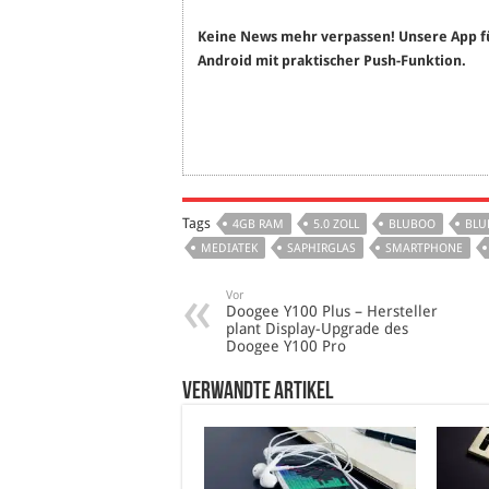
Keine News mehr verpassen! Unsere App f
Android mit praktischer Push-Funktion.
Tags
4GB RAM
5.0 ZOLL
BLUBOO
BLU
MEDIATEK
SAPHIRGLAS
SMARTPHONE
Vor
Doogee Y100 Plus – Hersteller
plant Display-Upgrade des
Doogee Y100 Pro
verwandte Artikel