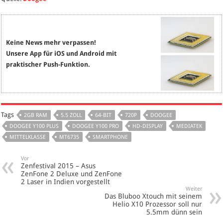
Keine News mehr verpassen!
Unsere App für iOS und Android mit
praktischer Push-Funktion.
Tags
2GB RAM
5.5 ZOLL
64-BIT
720P
DOOGEE
DOOGEE Y100 PLUS
DOOGEE Y100 PRO
HD-DISPLAY
MEDIATEK
MITTELKLASSE
MT6735
SMARTPHONE
Vor
Zenfestival 2015 – Asus
ZenFone 2 Deluxe und ZenFone
2 Laser in Indien vorgestellt
Weiter
Das Bluboo Xtouch mit seinem
Helio X10 Prozessor soll nur
5.5mm dünn sein