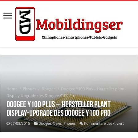
Home
/
Phones
/
Doogee
/
Doogee Y100 Plus – Hersteller plant
Display-Upgrade des Doogee Y100 Pro
Doogee Y100 Plus – Hersteller plant
Display-Upgrade des Doogee Y100 Pro
für
07/08/2015
Doogee
,
News
,
Phones
Kommentare deaktiviert
Doogee
Y100