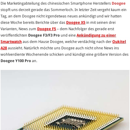
Die Marketingabteilung des chinesischen Smartphone Herstellers
Doogee
Plus
stopft uns derzeit gerade das Sommerloch. In letzter Zeit vergeht kaum ein
–
Tag, an dem Doogee nicht irgendetwas neues ankündigt und wir hatten
Herstelle
diese Woche bereits Berichte über das
Doogee X5
in mit seinen drei
plant
Varianten, News zum
Doogee F5
– dem Nachfolger des gerade erst
Display-
veröffentlichten
Doogee F3/F3 Pro
und eine
Ankündigung zu einer
Upgrade
Smartwatch
aus dem Hause Doogee, welche verdächtig nach der
Oukitel
des
A28
aussieht. Natürlich möchte uns Doogee auch nicht ohne News ins
Doogee
wohlverdiente Wochenende schicken und kündigt eine größere Version des
Y100
Doogee Y100 Pro
an.
Pro