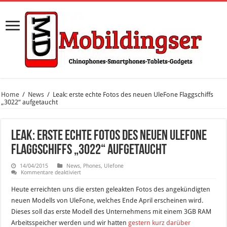
Home
/
News
/
Leak: erste echte Fotos des neuen UleFone Flaggschiffs
„3022“ aufgetaucht
Leak: erste echte Fotos des neuen UleFone
Flaggschiffs „3022“ aufgetaucht
14/04/2015
News
,
Phones
,
Ulefone
für
Kommentare deaktiviert
Leak:
erste
Heute erreichten uns die ersten geleakten Fotos des angekündigten
echte
Fotos
neuen Modells von UleFone, welches Ende April erscheinen wird.
des
Dieses soll das erste Modell des Unternehmens mit einem 3GB RAM
neuen
UleFone
Arbeitsspeicher werden und wir hatten
gestern kurz darüber
Flaggschiffs