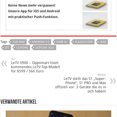
Keine News mehr verpassen!
Unsere App für iOS und Android
mit praktischer Push-Funktion.
Tags
3GB RAM
ANDROID 5.0
DARE N1
FLAGGSCHIFF
LEAK
LTE
ULEFONE
ULEFONE 3022
Vor
LeTV X900 – Oppomart listet
kommendes LeTV-Top-Modell
für $599 / 566 Euro
Weiter
LeTV stellt das S1 „Super-
Phone“, S1 PRO und Max
offiziell vor. 3 Geräte die es in
sich haben!
verwandte Artikel