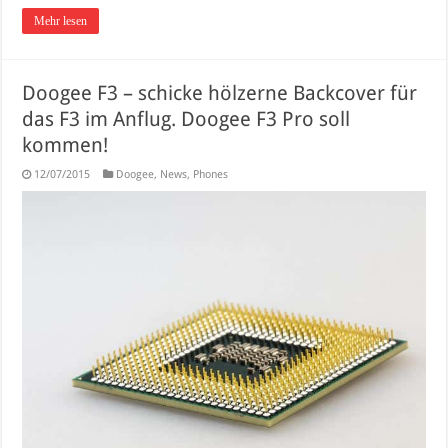
Mehr lesen
Doogee F3 – schicke hölzerne Backcover für
das F3 im Anflug. Doogee F3 Pro soll
kommen!
12/07/2015
Doogee
,
News
,
Phones