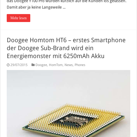
das Doogee Y100 Pro würden kürzlich auf die Kunden los gelassen.
Damit aber ja keine Langeweile ...
Mehr lesen
Doogee Homtom HT6 – erstes Smartphone
der Doogee Sub-Brand wird ein
Energiemonster mit 6250mAh Akku
29/07/2015
Doogee
,
HomTom
,
News
,
Phones