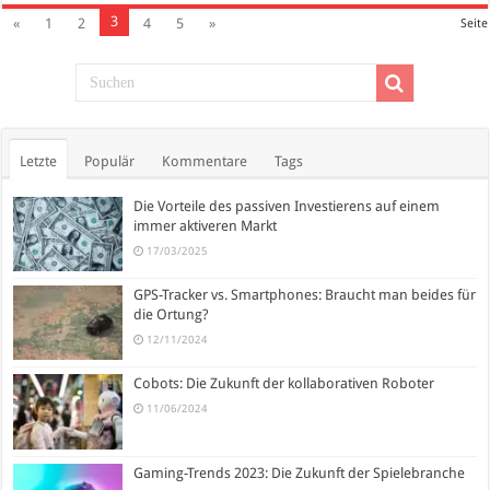
3
«
1
2
4
5
»
Seite
Letzte
Populär
Kommentare
Tags
Die Vorteile des passiven Investierens auf einem
immer aktiveren Markt
17/03/2025
GPS-Tracker vs. Smartphones: Braucht man beides für
die Ortung?
12/11/2024
Cobots: Die Zukunft der kollaborativen Roboter
11/06/2024
Gaming-Trends 2023: Die Zukunft der Spielebranche