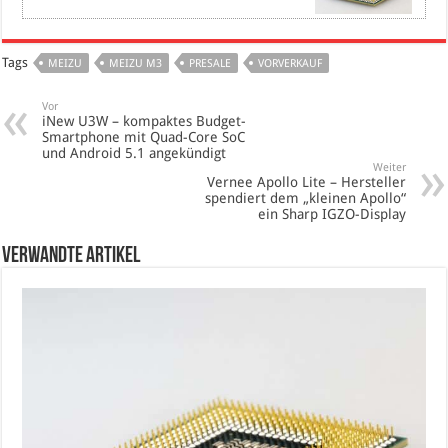
Tags
MEIZU
MEIZU M3
PRESALE
VORVERKAUF
Vor
iNew U3W – kompaktes Budget-
Smartphone mit Quad-Core SoC
und Android 5.1 angekündigt
Weiter
Vernee Apollo Lite – Hersteller
spendiert dem „kleinen Apollo“
ein Sharp IGZO-Display
verwandte Artikel