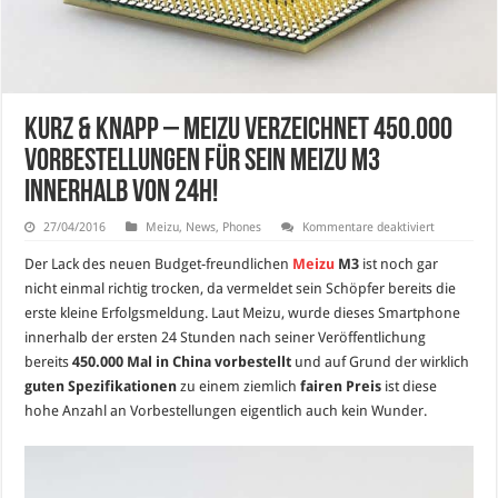
Kurz & Knapp – Meizu verzeichnet 450.000
Vorbestellungen für sein Meizu M3
innerhalb von 24h!
für
27/04/2016
Meizu
,
News
,
Phones
Kommentare deaktiviert
Kurz
&
Der Lack des neuen Budget-freundlichen
Meizu
M3
ist noch gar
Knapp
–
nicht einmal richtig trocken, da vermeldet sein Schöpfer bereits die
Meizu
erste kleine Erfolgsmeldung. Laut Meizu, wurde dieses Smartphone
verzeichnet
450.000
innerhalb der ersten 24 Stunden nach seiner Veröffentlichung
Vorbestell
für
bereits
450.000 Mal in China vorbestellt
und auf Grund der wirklich
sein
guten Spezifikationen
zu einem ziemlich
fairen Preis
ist diese
Meizu
M3
hohe Anzahl an Vorbestellungen eigentlich auch kein Wunder.
innerhalb
von
24h!