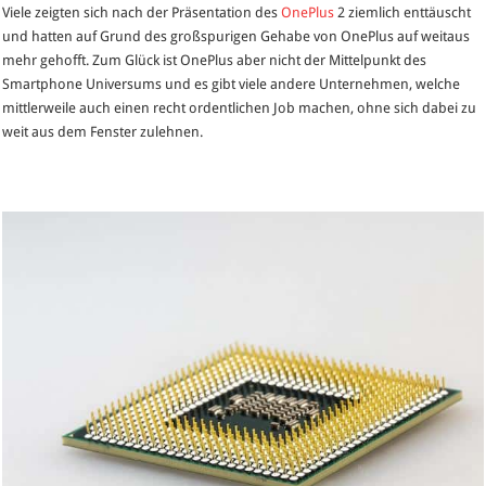
Viele zeigten sich nach der Präsentation des
OnePlus
2 ziemlich enttäuscht
Smartphone
und hatten auf Grund des großspurigen Gehabe von OnePlus auf weitaus
soll
mehr gehofft. Zum Glück ist OnePlus aber nicht der Mittelpunkt des
über
Smartphone Universums und es gibt viele andere Unternehmen, welche
ein
mittlerweile auch einen recht ordentlichen Job machen, ohne sich dabei zu
2k-
weit aus dem Fenster zulehnen.
Display,
Helio
X20
SoC,
4
GB
RAM
und
20
Megapixel
Kamera
verfügen!