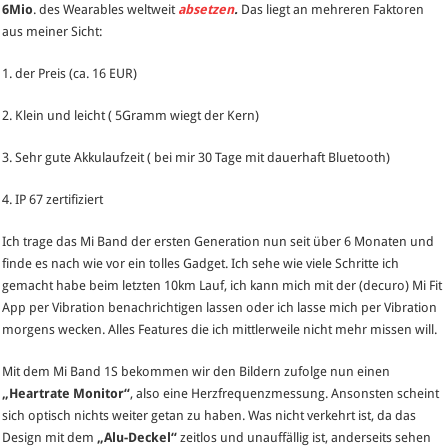
6Mio
. des Wearables weltweit
absetzen
.
Das liegt an mehreren Faktoren
aus meiner Sicht:
1. der Preis (ca. 16 EUR)
2. Klein und leicht ( 5Gramm wiegt der Kern)
3. Sehr gute Akkulaufzeit ( bei mir 30 Tage mit dauerhaft Bluetooth)
4. IP 67 zertifiziert
Ich trage das Mi Band der ersten Generation nun seit über 6 Monaten und
finde es nach wie vor ein tolles Gadget. Ich sehe wie viele Schritte ich
gemacht habe beim letzten 10km Lauf, ich kann mich mit der (decuro) Mi Fit
App per Vibration benachrichtigen lassen oder ich lasse mich per Vibration
morgens wecken. Alles Features die ich mittlerweile nicht mehr missen will.
Mit dem Mi Band 1S bekommen wir den Bildern zufolge nun einen
„Heartrate Monitor“
, also eine Herzfrequenzmessung. Ansonsten scheint
sich optisch nichts weiter getan zu haben. Was nicht verkehrt ist, da das
Design mit dem
„Alu-Deckel“
zeitlos und unauffällig ist, anderseits sehen