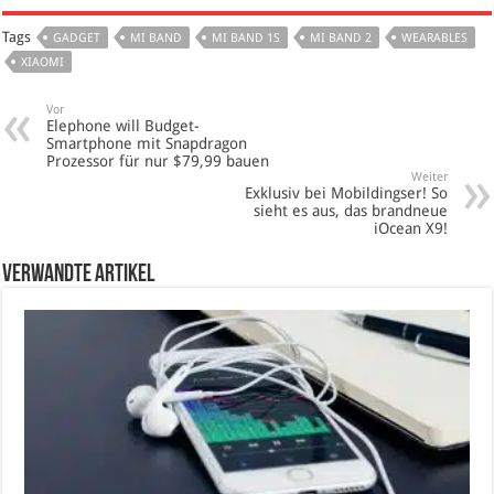
Tags
GADGET
MI BAND
MI BAND 1S
MI BAND 2
WEARABLES
XIAOMI
Vor
Elephone will Budget-
Smartphone mit Snapdragon
Prozessor für nur $79,99 bauen
Weiter
Exklusiv bei Mobildingser! So
sieht es aus, das brandneue
iOcean X9!
verwandte Artikel