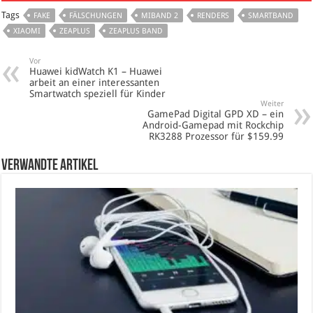
Tags
FAKE
FÄLSCHUNGEN
MIBAND 2
RENDERS
SMARTBAND
XIAOMI
ZEAPLUS
ZEAPLUS BAND
Vor
Huawei kidWatch K1 – Huawei
arbeit an einer interessanten
Smartwatch speziell für Kinder
Weiter
GamePad Digital GPD XD – ein
Android-Gamepad mit Rockchip
RK3288 Prozessor für $159.99
verwandte Artikel