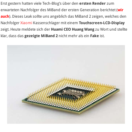
Erst gestern hatten viele Tech-Blog’s über den
ersten Render
zum
2
erwarteten Nachfolger des MiBand der ersten Generation berichtet (
wir
Render
auch
). Dieses Leak sollte uns angeblich das MiBand 2 zeigen, welches den
ist
Nachfolger
Xiaomi
Kassenschlager mit einem
Touchscreen-LCD-Display
laut
zeigt. Heute meldete sich der
Huami CEO Huang Wang
zu Wort und stellte
Huami
klar, dass das
gezeigte MiBand 2
nicht mehr als ein
Fake
ist.
CEO
Huang
Wang
nicht
mehr
als
ein
Fake