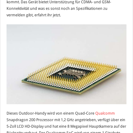
kommt. Das Gerät bietet Unterstützung für CDMA- und GSM-
„antikem“
Android
Konnektivität und was es sonst noch an Spezifikationen zu
4.3
vermelden gibt, erfahrt ihr jetzt.
Jelly
Bean
vorgestellt
Dieses Outdoor-Handy wird von einem Quad-Core
Qualcomm
Snapdragon 200 Prozessor mit 1,2 GHz angetrieben, verfügt über ein
5-Zoll LCD HD-Display und hat eine 8 Megapixel Hauptkamera auf der
Rückseite verbaut. Der Qualcomm SoC wird von einem 1 Gigabyte