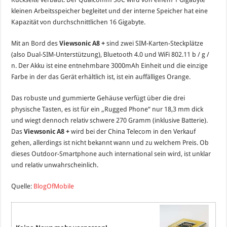
kleinen Arbeitsspeicher begleitet und der interne Speicher hat eine
Kapazität von durchschnittlichen 16 Gigabyte.
Mit an Bord des
Viewsonic A8 +
sind zwei SIM-Karten-Steckplätze
(also Dual-SIM-Unterstützung), Bluetooth 4.0 und WiFi 802.11 b / g /
n. Der Akku ist eine entnehmbare 3000mAh Einheit und die einzige
Farbe in der das Gerät erhältlich ist, ist ein auffälliges Orange.
Das robuste und gummierte Gehäuse verfügt über die drei
physische Tasten, es ist für ein „Rugged Phone“ nur 18,3 mm dick
und wiegt dennoch relativ schwere 270 Gramm (inklusive Batterie).
Das
Viewsonic A8 +
wird bei der China Telecom in den Verkauf
gehen, allerdings ist nicht bekannt wann und zu welchem Preis. Ob
dieses Outdoor-Smartphone auch international sein wird, ist unklar
und relativ unwahrscheinlich.
Quelle:
BlogOfMobile