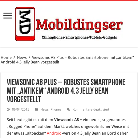
Home
/
News
/
Viewsonic A8 Plus – Robustes Smartphone mit „antikem“
Android 4.3 Jelly Bean vorgestellt
Viewsonic A8 Plus – Robustes Smartphone
mit „antikem“ Android 4.3 Jelly Bean
vorgestellt
für
06/04/2015
News
,
Phones
Kommentare deaktiviert
Viewsonic
A8
Seit heute gibt es mit dem
Viewsonic A8 +
ein neues, sogenanntes
Plus
–
„Rugged Phone“ auf dem Markt, welches ungewöhnlicher Weise mit
Robustes
der etwas „altbacken“
Android
-Version 4.3 Jelly Bean an Bord daher
Smartphone
mit