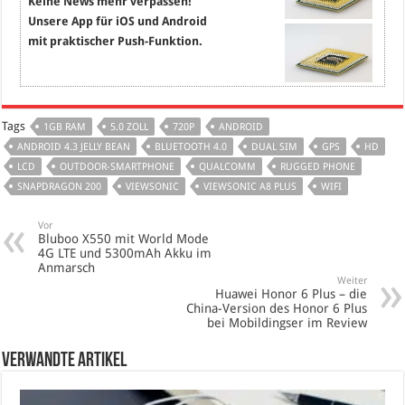
Keine News mehr verpassen!
Unsere App für iOS und Android
mit praktischer Push-Funktion.
Tags
1GB RAM
5.0 ZOLL
720P
ANDROID
ANDROID 4.3 JELLY BEAN
BLUETOOTH 4.0
DUAL SIM
GPS
HD
LCD
OUTDOOR-SMARTPHONE
QUALCOMM
RUGGED PHONE
SNAPDRAGON 200
VIEWSONIC
VIEWSONIC A8 PLUS
WIFI
Vor
Bluboo X550 mit World Mode
4G LTE und 5300mAh Akku im
Anmarsch
Weiter
Huawei Honor 6 Plus – die
China-Version des Honor 6 Plus
bei Mobildingser im Review
verwandte Artikel