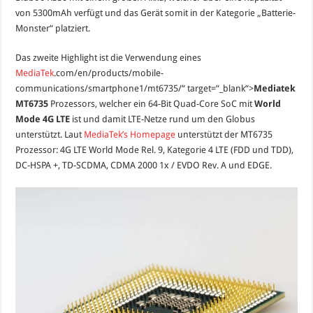
von 5300mAh verfügt und das Gerät somit in der Kategorie „Batterie-
Monster“ platziert.
Das zweite Highlight ist die Verwendung eines
MediaTek
.com/en/products/mobile-
communications/smartphone1/mt6735/“ target=“_blank“>
Mediatek
MT6735
Prozessors, welcher ein 64-Bit Quad-Core SoC mit
World
Mode 4G LTE
ist und damit LTE-Netze rund um den Globus
unterstützt. Laut
MediaTek’s Homepage
unterstützt der MT6735
Prozessor: 4G LTE World Mode Rel. 9, Kategorie 4 LTE (FDD und TDD),
DC-HSPA +, TD-SCDMA, CDMA 2000 1x / EVDO Rev. A und EDGE.