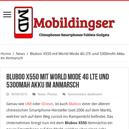
Home
/
News
/
Bluboo X550 mit World Mode 4G LTE und 5300mAh Akku
im Anmarsch
Bluboo X550 mit World Mode 4G LTE und
5300mAh Akku im Anmarsch
für
06/04/2015
News
,
Phones
Kommentare deaktiviert
Bluboo
X550
Genau wie
UMi
oder
iOcean
, ist auch
Bluboo
einer der älteren
mit
World
chinesischen Smartphone-Hersteller (seit 2006 auf dem Markt),
Mode
welcher sich auf dem Weg zurück ins Rampenlicht befindet. Das
4G
LTE
Unternehmen bringt nun mit dem
Bluboo X550
demnächst ein
und
5300mAh