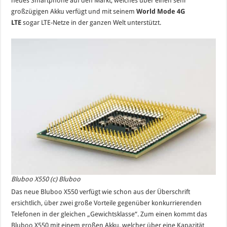
neues Smartphone auf den Markt, welches über einen sehr
Akku
großzügigen Akku verfügt und mit seinem
World Mode 4G
im
Anmarsch
LTE
sogar LTE-Netze in der ganzen Welt unterstützt.
Bluboo X550 (c) Bluboo
Das neue Bluboo X550 verfügt wie schon aus der Überschrift
ersichtlich, über zwei große Vorteile gegenüber konkurrierenden
Telefonen in der gleichen „Gewichtsklasse“. Zum einen kommt das
Bluboo X550 mit einem großen Akku, welcher über eine Kapazität