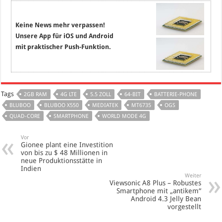
Keine News mehr verpassen!
Unsere App für iOS und Android
mit praktischer Push-Funktion.
Tags
2GB RAM
4G LTE
5.5 ZOLL
64-BIT
BATTERIE-PHONE
BLUBOO
BLUBOO X550
MEDIATEK
MT6735
OGS
QUAD-CORE
SMARTPHONE
WORLD MODE 4G
Vor
Gionee plant eine Investition
von bis zu $ 48 Millionen in
neue Produktionsstätte in
Indien
Weiter
Viewsonic A8 Plus – Robustes
Smartphone mit „antikem“
Android 4.3 Jelly Bean
vorgestellt