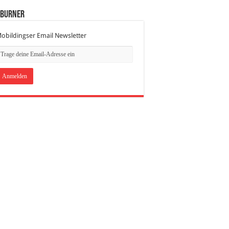
dBurner
obildingser Email Newsletter