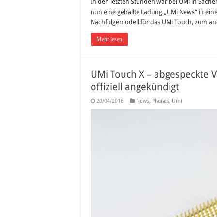
In den letzten Stunden war bei UMi in Sach
nun eine geballte Ladung „UMi News“ in ein
Nachfolgemodell für das UMi Touch, zum ande
Mehr lesen
UMi Touch X – abgespeckte V
offiziell angekündigt
20/04/2016
News
,
Phones
,
Umi