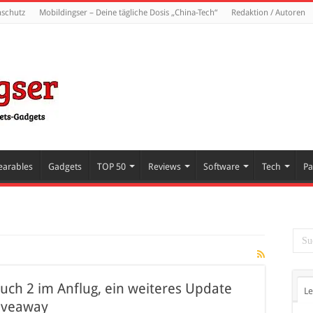
nschutz
Mobildingser – Deine tägliche Dosis „China-Tech“
Redaktion / Autoren
arables
Gadgets
TOP 50
Reviews
Software
Tech
Pa
ch 2 im Anflug, ein weiteres Update
Le
Giveaway