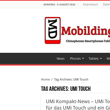
Impressum
Date
SONNTAG , 9 AUGUST 2026
News
Phones
Tablets
We
Home
/
Tag Archives: UMi Touch
Tag Archives:
UMi Touch
UMi Kompakt-News – UMi Tou
für das UMi Touch und ein 