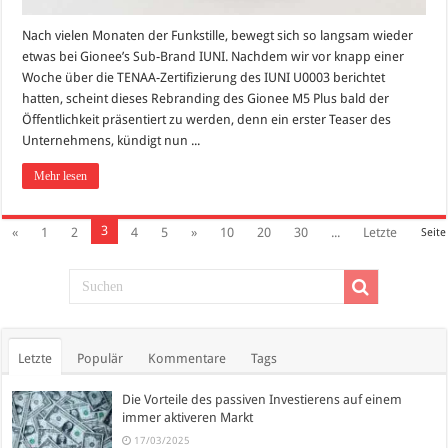
Nach vielen Monaten der Funkstille, bewegt sich so langsam wieder
etwas bei Gionee’s Sub-Brand IUNI. Nachdem wir vor knapp einer
Woche über die TENAA-Zertifizierung des IUNI U0003 berichtet
hatten, scheint dieses Rebranding des Gionee M5 Plus bald der
Öffentlichkeit präsentiert zu werden, denn ein erster Teaser des
Unternehmens, kündigt nun ...
Mehr lesen
3
«
1
2
4
5
»
10
20
30
...
Letzte
Seite
Letzte
Populär
Kommentare
Tags
Die Vorteile des passiven Investierens auf einem
immer aktiveren Markt
17/03/2025