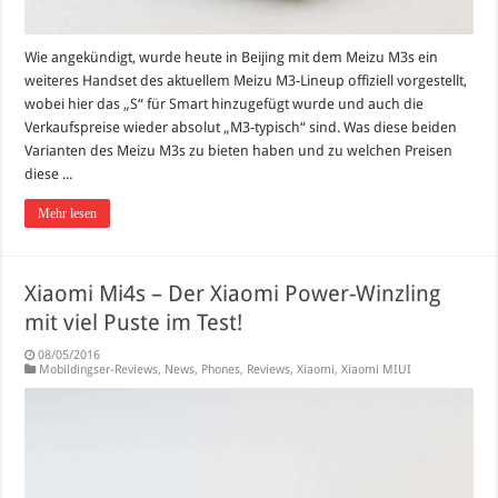
Wie angekündigt, wurde heute in Beijing mit dem Meizu M3s ein
weiteres Handset des aktuellem Meizu M3-Lineup offiziell vorgestellt,
wobei hier das „S“ für Smart hinzugefügt wurde und auch die
Verkaufspreise wieder absolut „M3-typisch“ sind. Was diese beiden
Varianten des Meizu M3s zu bieten haben und zu welchen Preisen
diese ...
Mehr lesen
Xiaomi Mi4s – Der Xiaomi Power-Winzling
mit viel Puste im Test!
08/05/2016
Mobildingser-Reviews
,
News
,
Phones
,
Reviews
,
Xiaomi
,
Xiaomi MIUI