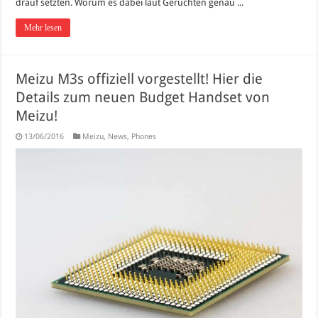
drauf setzten. Worum es dabei laut Gerüchten genau ...
Mehr lesen
Meizu M3s offiziell vorgestellt! Hier die
Details zum neuen Budget Handset von
Meizu!
13/06/2016
Meizu
,
News
,
Phones