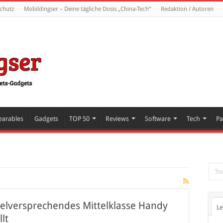
chutz
Mobildingser – Deine tägliche Dosis „China-Tech“
Redaktion / Autoren
arables
Gadgets
TOP 50
Reviews
Software
Tech
Pa
ielversprechendes Mittelklasse Handy
Le
lt