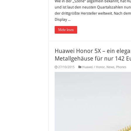
Wie in der „Szene“ allgemein bekannt, hat H
und ist laut den neusten Quartalszahlen n
der drittgrößte Hersteller weltweit. Nach d
Display ...
Mehr lesen
Huawei Honor 5X – ein elega
Metallgehäuse für nur 142 Eu
27/10/2015
Huawei / Honor
,
News
,
Phones