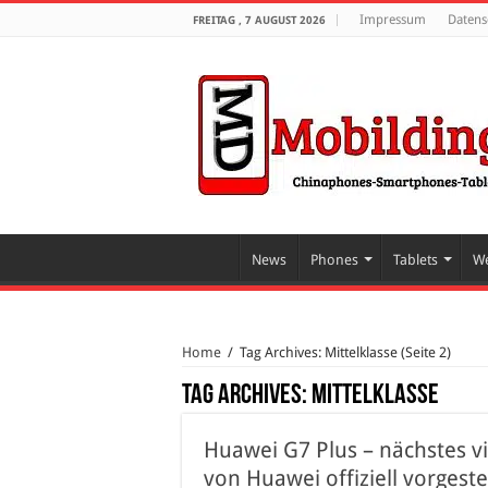
Impressum
Datens
FREITAG , 7 AUGUST 2026
News
Phones
Tablets
We
Home
/
Tag Archives: Mittelklasse
(Seite 2)
Tag Archives:
Mittelklasse
Huawei G7 Plus – nächstes v
von Huawei offiziell vorgestel