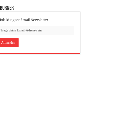
dBurner
obildingser Email Newsletter