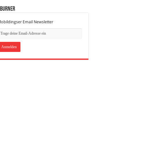
dBurner
obildingser Email Newsletter