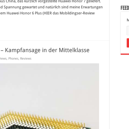
s China, das kürzlich vorgestellte Huawei Honor 7 geliefert.
 und Spannung gewartet und natürlich sind meine Erwartungen
Fee
dem Huawei Honor 6 Plus (HIER das Mobildingser-Review
M
– Kampfansage in der Mittelklasse
views
,
Phones
,
Reviews