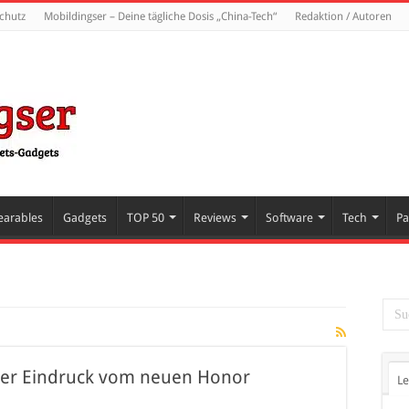
chutz
Mobildingser – Deine tägliche Dosis „China-Tech“
Redaktion / Autoren
arables
Gadgets
TOP 50
Reviews
Software
Tech
Pa
ter Eindruck vom neuen Honor
Le