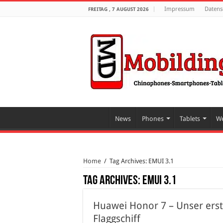
Impressum
Datens
FREITAG , 7 AUGUST 2026
News
Phones
Tablets
We
Home
/
Tag Archives: EMUI 3.1
Tag Archives:
EMUI 3.1
Huawei Honor 7 – Unser ers
Flaggschiff