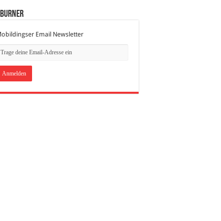
dBurner
obildingser Email Newsletter