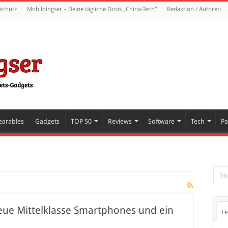
schutz
Mobildingser – Deine tägliche Dosis „China-Tech“
Redaktion / Autoren
arables
Gadgets
TOP 50
Reviews
Software
Tech
Pa
 neue Mittelklasse Smartphones und ein
Le