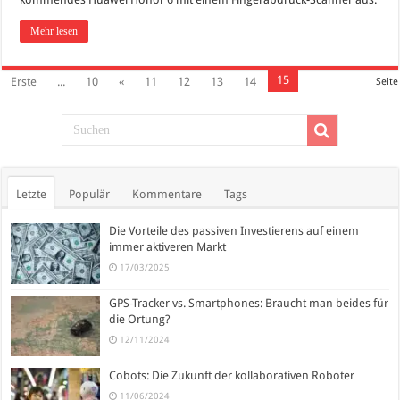
Mehr lesen
15
Erste
...
10
«
11
12
13
14
Seite
Letzte
Populär
Kommentare
Tags
Die Vorteile des passiven Investierens auf einem
immer aktiveren Markt
17/03/2025
GPS-Tracker vs. Smartphones: Braucht man beides für
die Ortung?
12/11/2024
Cobots: Die Zukunft der kollaborativen Roboter
11/06/2024