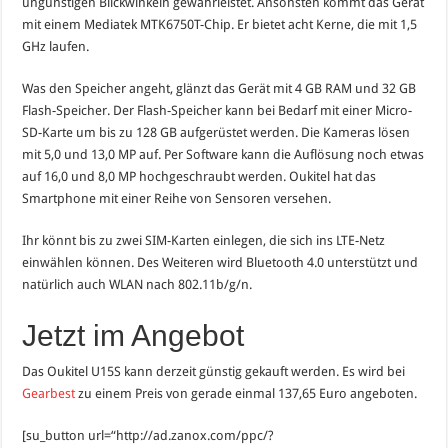
ungünstigen Blickwinkeln gewährleistet. Ansonsten kommt das Gerät
mit einem Mediatek MTK6750T-Chip. Er bietet acht Kerne, die mit 1,5
GHz laufen.
Was den Speicher angeht, glänzt das Gerät mit 4 GB RAM und 32 GB
Flash-Speicher. Der Flash-Speicher kann bei Bedarf mit einer Micro-
SD-Karte um bis zu 128 GB aufgerüstet werden. Die Kameras lösen
mit 5,0 und 13,0 MP auf. Per Software kann die Auflösung noch etwas
auf 16,0 und 8,0 MP hochgeschraubt werden. Oukitel hat das
Smartphone mit einer Reihe von Sensoren versehen.
Ihr könnt bis zu zwei SIM-Karten einlegen, die sich ins LTE-Netz
einwählen können. Des Weiteren wird Bluetooth 4.0 unterstützt und
natürlich auch WLAN nach 802.11b/g/n.
Jetzt im Angebot
Das Oukitel U15S kann derzeit günstig gekauft werden. Es wird bei
Gearbest
zu einem Preis von gerade einmal 137,65 Euro angeboten.
[su_button url=“http://ad.zanox.com/ppc/?