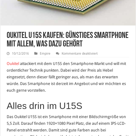
Oukitel U15S kaufen: Günstiges Smartphone
mit allem, was dazu gehört
für
10/12/2016
Empire
Kommentare deaktiviert
Oukitel
U15S
Oukitel
attackiert mit dem U15S den Smartphone-Markt und will mit
kaufen:
Günstiges
ordentlicher Technik punkten. Dabei wird der Preis als Hebel
Smartphone
eingesetzt, denn dieser fällt geringer aus, als man das erwarten
mit
allem,
würde. Das Smartphone ist derzeit im Angebot und wir möchten es
was
dazu
euch gerne vorstellen.
gehört
Alles drin im U15S
Das Oukitel U15S ist ein Smartphone mit einer Bildschirmgröße von
5,5 Zoll. Darauf finden 1920×1080 Pixel Platz, die auf einem IPS-LCD-
Panel erstrahlt werden. Damit sind gute Farben auch bei