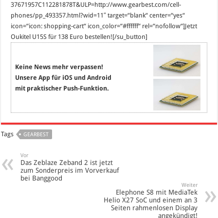
37671957C112281878T&ULP=http://www.gearbest.com/cell-
phones/pp_493357.html?wid=11″ target=“blank“ center=“yes“
icon=“icon: shopping-cart“ icon_color=“#ffffff“ rel=“nofollow“]Jetzt
Oukitel U15S für 138 Euro bestellen![/su_button]
Keine News mehr verpassen!
Unsere App für iOS und Android
mit praktischer Push-Funktion.
Tags
GEARBEST
Vor
Das Zeblaze Zeband 2 ist jetzt
zum Sonderpreis im Vorverkauf
bei Banggood
Weiter
Elephone S8 mit MediaTek
Helio X27 SoC und einem an 3
Seiten rahmenlosen Display
angekündigt!