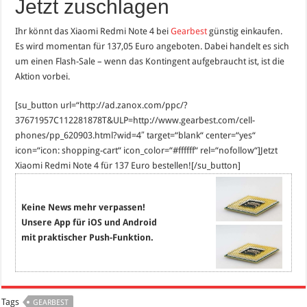
Jetzt zuschlagen
Ihr könnt das Xiaomi Redmi Note 4 bei
Gearbest
günstig einkaufen.
Es wird momentan für 137,05 Euro angeboten. Dabei handelt es sich
um einen Flash-Sale – wenn das Kontingent aufgebraucht ist, ist die
Aktion vorbei.
[su_button url=“http://ad.zanox.com/ppc/?
37671957C112281878T&ULP=http://www.gearbest.com/cell-
phones/pp_620903.html?wid=4″ target=“blank“ center=“yes“
icon=“icon: shopping-cart“ icon_color=“#ffffff“ rel=“nofollow“]Jetzt
Xiaomi Redmi Note 4 für 137 Euro bestellen![/su_button]
Keine News mehr verpassen!
Unsere App für iOS und Android
mit praktischer Push-Funktion.
Tags
GEARBEST