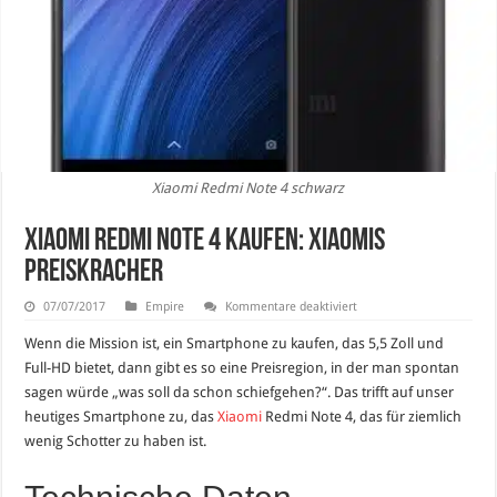
Xiaomi Redmi Note 4 schwarz
Xiaomi Redmi Note 4 kaufen: Xiaomis
Preiskracher
für
07/07/2017
Empire
Kommentare deaktiviert
Xiaomi
Redmi
Wenn die Mission ist, ein Smartphone zu kaufen, das 5,5 Zoll und
Note
4
Full-HD bietet, dann gibt es so eine Preisregion, in der man spontan
kaufen:
sagen würde „was soll da schon schiefgehen?“. Das trifft auf unser
Xiaomis
Preiskracher
heutiges Smartphone zu, das
Xiaomi
Redmi Note 4, das für ziemlich
wenig Schotter zu haben ist.