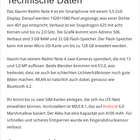
Technische Daten
Das Xiaomi Redmi Note 4 ist ein Smartphone mit einem 5,5-Zoll-
Display. Darauf werden 1920×1080 Pixel angezeigt, was einer Dichte
von 401 ppi entspricht. Verbaut ist ein Snapdragon 625 mit acht
Kernen und bis zu 2,0 GHz. Die Grafik kommt vom Adreno 506.
Verbaut sind 3 GB RAM und 32 GB Flash-Speicher. Der Flash-Speicher
kann mit einer Micro-SD-Karte um bis zu 128 GB erweitert werden.
Xiaomi hat seinem Redmi Note 4 zwei Kameras spendiert, die mit 13
und 5,0 MP auflösen. Beide Blenden kommen mit f/2.0, was
bedeutet, dass sie auch bei schlechten Lichtverhältnissen noch gute
Bilder machen. WLAN ist natürlich auch dabei, genauso wie
Bluetooth 4.2.
Ihr könnt bis zu zwei SIM-Karten einlegen, die sich ins LTE-Netz
einwählen können. Vorinstalliert ist MIUI 8.1, das auf
Android
6.0
Marshmallow basiert. Der Akku hat eine Kapazität von 4100 mAh. Für
schnelles und sicheres Entsperren wurde ein Fingerabdrucksensor
verbaut.