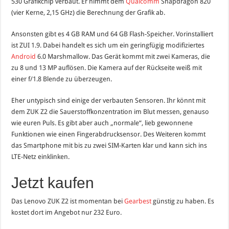
530 Grafikchip verbaut. Er nimmt dem
Qualcomm
Snapdragon 820
(vier Kerne, 2,15 GHz) die Berechnung der Grafik ab.
Ansonsten gibt es 4 GB RAM und 64 GB Flash-Speicher. Vorinstalliert
ist ZUI 1.9. Dabei handelt es sich um ein geringfügig modifiziertes
Android
6.0 Marshmallow. Das Gerät kommt mit zwei Kameras, die
zu 8 und 13 MP auflösen. Die Kamera auf der Rückseite weiß mit
einer f/1.8 Blende zu überzeugen.
Eher untypisch sind einige der verbauten Sensoren. Ihr könnt mit
dem ZUK Z2 die Sauerstoffkonzentration im Blut messen, genauso
wie euren Puls. Es gibt aber auch „normale“, lieb gewonnene
Funktionen wie einen Fingerabdrucksensor. Des Weiteren kommt
das Smartphone mit bis zu zwei SIM-Karten klar und kann sich ins
LTE-Netz einklinken.
Jetzt kaufen
Das Lenovo ZUK Z2 ist momentan bei
Gearbest
günstig zu haben. Es
kostet dort im Angebot nur 232 Euro.