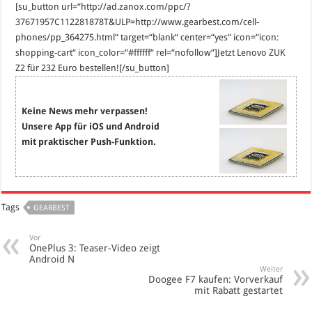
[su_button url=“http://ad.zanox.com/ppc/?
37671957C112281878T&ULP=http://www.gearbest.com/cell-
phones/pp_364275.html“ target=“blank“ center=“yes“ icon=“icon:
shopping-cart“ icon_color=“#ffffff“ rel=“nofollow“]Jetzt Lenovo ZUK
Z2 für 232 Euro bestellen![/su_button]
Keine News mehr verpassen!
Unsere App für iOS und Android
mit praktischer Push-Funktion.
Tags
GEARBEST
Vor
OnePlus 3: Teaser-Video zeigt
Android N
Weiter
Doogee F7 kaufen: Vorverkauf
mit Rabatt gestartet