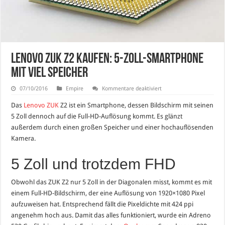
Lenovo ZUK Z2 kaufen: 5-Zoll-Smartphone
mit viel Speicher
für
07/10/2016
Empire
Kommentare deaktiviert
Lenovo
ZUK
Das
Lenovo
ZUK
Z2 ist ein Smartphone, dessen Bildschirm mit seinen
Z2
kaufen:
5 Zoll dennoch auf die Full-HD-Auflösung kommt. Es glänzt
5-
außerdem durch einen großen Speicher und einer hochauflösenden
Zoll-
Smartphone
Kamera.
mit
viel
Speicher
5 Zoll und trotzdem FHD
Obwohl das ZUK Z2 nur 5 Zoll in der Diagonalen misst, kommt es mit
einem Full-HD-Bildschirm, der eine Auflösung von 1920×1080 Pixel
aufzuweisen hat. Entsprechend fällt die Pixeldichte mit 424 ppi
angenehm hoch aus. Damit das alles funktioniert, wurde ein Adreno