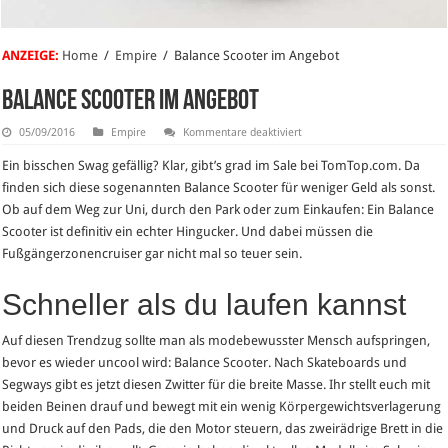
ANZEIGE:
Home
/
Empire
/
Balance Scooter im Angebot
Balance Scooter im Angebot
für
05/09/2016
Empire
Kommentare deaktiviert
Balance
Scooter
Ein bisschen Swag gefällig? Klar, gibt’s grad im Sale bei TomTop.com. Da
im
Angebot
finden sich diese sogenannten Balance Scooter für weniger Geld als sonst.
Ob auf dem Weg zur Uni, durch den Park oder zum Einkaufen: Ein Balance
Scooter ist definitiv ein echter Hingucker. Und dabei müssen die
Fußgängerzonencruiser gar nicht mal so teuer sein.
Schneller als du laufen kannst
Auf diesen Trendzug sollte man als modebewusster Mensch aufspringen,
bevor es wieder uncool wird: Balance Scooter. Nach Skateboards und
Segways gibt es jetzt diesen Zwitter für die breite Masse. Ihr stellt euch mit
beiden Beinen drauf und bewegt mit ein wenig Körpergewichtsverlagerung
und Druck auf den Pads, die den Motor steuern, das zweirädrige Brett in die