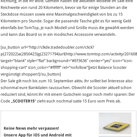
Richtung, in die ihr wollt. Gemein haben die aktuellen Modelle im Sale eine
Reichweite von rund 20 Kilometern, bevor sie für einige Stunden an die
Steckdose müssen sowie eine Maximalgeschwindigkeit von bis zu 15
Kilometern pro Stunde. Sogar die passende Tasche gibt es für wenig Geld
ebenfalls bei TomTop, je nach Modell und Größe muss die gewählt werden
und kann das Board so in ein modisches Accessoire verwandeln.
[su_button url=“http://clkde.tradedoubler.com/click?
p(272022)a(2850423)g(23271794)url(http://www.tomtop.com/activity/201608
target=“blank“ style=“flat“ background=“#EF3636″ center=“yes“ icon=“icon:
shopping-cart“ icon_color=“#ffffff“ rel=“nofollow“]Jetzt Balance Scooter
vergünstigt shoppen![/su_button]
Der Sale gilt noch bis zum 10. September aktiv, ihr solltet bei Interesse also
schonmal eure Bankdaten raussuchen. Obwohl die Scooter aktuell schon
reduziert sind, könnt ihr mit einem Gutschein sogar noch mehr sparen: Der
Code „
SCOOTER15
“ zieht euch nochmal satte 15 Euro vom Preis ab.
Keine News mehr verpassen!
Unsere App für iOS und Android mit