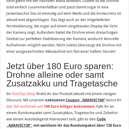
nicht gleich mit der nächsten Wand kollidiert. Zudem ist die Drohne
total einfach zusammenfaltbar und passt damit sogar in eine
Jackentasche! Das ist einmalig auf dem Markt und die Konkurrenz ist
aktuell weit abgeschlagen. Das liegt auch an der mitgelieferten
Fernbedienung, die sogar auf einem eingebauten Display die Sicht
der Kamera zeigt. Außerdem bietet die Drohne einen dreiachsigen
Gimbal zur perfekten Stabilisierung der Kamera, wodurch kinoreife
Aufnahmen möglich werden. Nicht zuletzt überzeugt die Drohne mit
einer ausgezeichneten Akkulaufzeit von fast einer halben Stunde!
Jetzt über 180 Euro sparen:
Drohne alleine oder samt
Zusatzakku und Tragetasche
Im
TomTop Shop
findet ihr das Produkt aktuell mit einem riesigen
Discount. Mit unserem
exklusiven
Coupon „AJMAVIC160“
könnt ihr
das Teil nochmals um
188 Euro billiger bekommen
. Falls ihr an
einem Rundumpaket samt Zusatzakkus, Tragetasche und Zubehör
wie einem Autoladegerät interessiert seid, gibt es den
Code
„AJMAVIC130“
, mit welchem ihr das Rundumpaket über 120 Euro