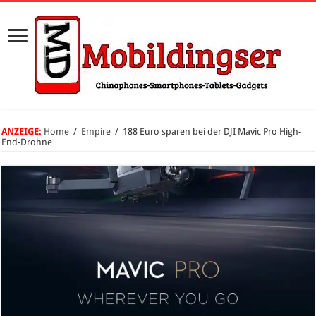
ANZEIGE:
Home
/
Empire
/
188 Euro sparen bei der DJI Mavic Pro High-
End-Drohne