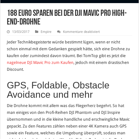
188 Euro sparen bei der DJI Mavic Pro High-
End-Drohne
für
13/03/2017
Empire
Kommentare deaktiviert
188
Euro
Jeder Technikbegeisterte würde bestimmt lügen, wenn er nicht
sparen
bei
schon einmal mit dem Gedanken gespielt hätte, sich eine Drohne zu
der
kaufen oder zumindest davon träumt. Bei TomTop gibt es jetzt die
DJI
Mavic
nagelneue DJI Mavic Pro zum Kaufen
, jedoch mit einem drastischen
Pro
High-
Discount.
End-
Drohne
GPS, Foldable, Obstacle
Avoidance und mehr
Die Drohne kommt mit allem was das Fliegerherz begehrt. So hat
man einiges von den Profi-Reihen DJI Phantom und DJI Inspire
übernommen und in die kleine handliche und erschwingliche Mavic
gepackt. Zu den Features zählen neben einer 4K Kamera auch GPS
sowie ein Feature, welches die Umgebung überprüft, sodass man