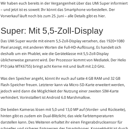
Wir haben euch bereits in der Vergangenheit über das UMi Super informiert
Vorverkauf
– und jetzt ist es soweit: Ihr könnt das Smartphone vorbestellen. Der
des
Vorverkauf läuft noch bis zum 25. Juni – alle Details gibt es hier.
LTE-
Phablets
Super: Mit 5,5-Zoll-Display
gestartet
Das UMi Super wurde mit einem 5,5-Zoll-Display versehen, das 1920×1080
Pixel anzeigt, mit anderen Worten die Full-HD-Auflösung. Es handelt sich
deshalb um ein Phablet, wie die Geräteklasse mit 5,5-Zoll-Display
üblicherweise genannt wird. Der Prozessor kommt von Mediatek. Der Helio
P10 (aka MTK6755) bringt acht Kerne mit und läuft mit 2,0 GHz.
Was den Speicher angeht, könnt ihr euch auf satte 4 GB RAM und 32 GB
Flash-Speicher freuen. Letzterer kann via Micro-SD-Karte erweitert werden,
jedoch wird dann die Möglichkeit der Nutzung einer zweiten SIM-Karte
verhindert. Vorinstalliert ist Android 6.0 Marshmallow.
Die beiden Kameras lösen mit 5,0 und 13,0 MP auf (Vorder- und Rückseite),
hinten gibt es zudem ein Dual-Blitzlicht, das viele Farbtemperaturen
darstellen kann. Des Weiteren erhaltet ihr einen Fingerabdrucksensor für
schnelles und sicheres Entsperren des Smartphones. Konnektivität ist durch