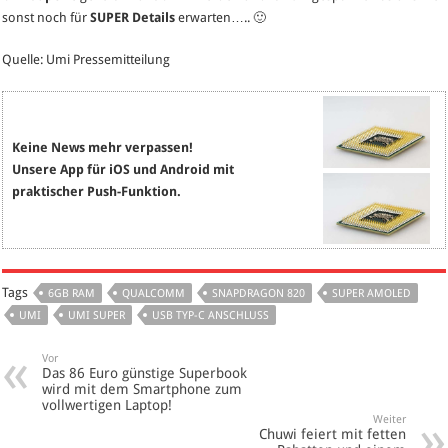
sonst noch für
SUPER Details
erwarten….. 🙂
Quelle: Umi Pressemitteilung
Keine News mehr verpassen!
Unsere App für iOS und Android mit
praktischer Push-Funktion.
Tags
6GB RAM
QUALCOMM
SNAPDRAGON 820
SUPER AMOLED
UMI
UMI SUPER
USB TYP-C ANSCHLUSS
Vor
Das 86 Euro günstige Superbook
wird mit dem Smartphone zum
vollwertigen Laptop!
Weiter
Chuwi feiert mit fetten