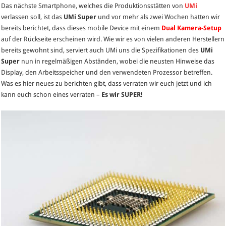
Das nächste Smartphone, welches die Produktionsstätten von
UMi
Super
verlassen soll, ist das
UMi Super
und vor mehr als zwei Wochen hatten wir
bekommt
bereits berichtet, dass dieses mobile Device mit einem
Dual Kamera-Setup
ein
auf der Rückseite erscheinen wird. Wie wir es von vielen anderen Herstellern
SUPER
bereits gewohnt sind, serviert auch UMi uns die Spezifikationen des
UMi
Display
Super
nun in regelmäßigen Abständen, wobei die neusten Hinweise das
und
Display, den Arbeitsspeicher und den verwendeten Prozessor betreffen.
einen
Was es hier neues zu berichten gibt, dass verraten wir euch jetzt und ich
SUPER
kann euch schon eines verraten –
Es wir SUPER!
Prozessor
zum
SUPER
Preis!