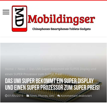
Home
/
News
/
Das UMi Super bekommt ein SUPER Display und
einen SUPER Prozessor zum SUPER Preis!
Das UMi Super bekommt ein SUPER Display
und einen SUPER Prozessor zum SUPER Preis!
für
01/05/2016
News
,
Phones
,
Umi
Kommentare deaktiviert
Das
UMi