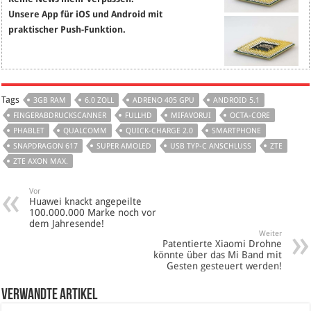
Unsere App für iOS und Android mit
praktischer Push-Funktion.
Tags
3GB RAM
6.0 ZOLL
ADRENO 405 GPU
ANDROID 5.1
FINGERABDRUCKSCANNER
FULLHD
MIFAVORUI
OCTA-CORE
PHABLET
QUALCOMM
QUICK-CHARGE 2.0
SMARTPHONE
SNAPDRAGON 617
SUPER AMOLED
USB TYP-C ANSCHLUSS
ZTE
ZTE AXON MAX.
Vor
Huawei knackt angepeilte
100.000.000 Marke noch vor
dem Jahresende!
Weiter
Patentierte Xiaomi Drohne
könnte über das Mi Band mit
Gesten gesteuert werden!
verwandte Artikel