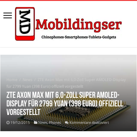
Home
/
News
/
ZTE Axon Max mit 6,0-Zoll Super AMOLED-Display
für 2799 Yuan (398 Euro) offiziell vorgestellt
ZTE Axon Max mit 6,0-Zoll Super AMOLED-
Display für 2799 Yuan (398 Euro) offiziell
vorgestellt
für
19/12/2015
News
,
Phones
Kommentare deaktiviert
ZTE
Axon