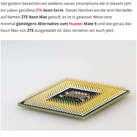
Seit gestern bereichert ein weiteres neues Smartphone die in diesem Jahr
Max
ins Leben gerufene
ZTE
Axon
Serie
.
Dieses Handset wurde vom Hersteller
mit
auf Namen
ZTE Axon Max
getauft, es ist in gewisser Weise eine
6,0-
minimal
günstigere Alternative zum
Huawei
Mate 8
und wie genau das
Zoll
Axon Max von
ZTE
ausgestattet ist, dass servieren wir euch jetzt.
Super
AMOLED-
Display
für
2799
Yuan
(398
Euro)
offiziell
vorgestellt