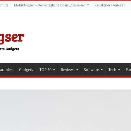
chutz
Mobildingser – Deine tägliche Dosis „China-Tech“
Redaktion / Autoren
arables
Gadgets
TOP 50
Reviews
Software
Tech
Pa