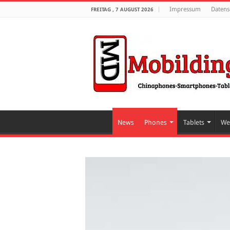
Impressum
Datens
FREITAG , 7 AUGUST 2026
News
Phones
Tablets
We