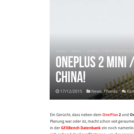
Home
/
News
/
OnePlus 2 Mini / OnePlus Min
OnePlus 2 Mini 
China!
17/12/2015
News
,
Phones
Kom
Ein Gerücht, dass neben dem
OnePlus
2
und
On
Planung war oder ist, macht schon seit geraumer 
in der
GFXBench Datenbank
ein noch namenlos