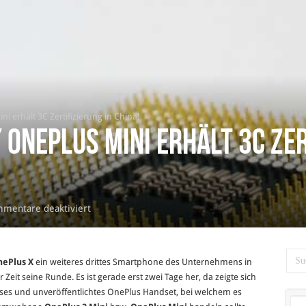
i erhält 3C Zertifizierung in China!
/ OnePlus Mini erhält 3C Zer
für
mentare deaktiviert
OnePlus
2
Mini
ePlus X
ein weiteres drittes Smartphone des Unternehmens in
/
Zeit seine Runde. Es ist gerade erst zwei Tage her, da zeigte sich
OnePlus
es und unveröffentlichtes OnePlus Handset, bei welchem es
Mini