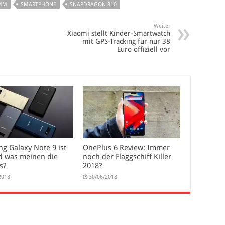
MM
SMARTPHONE
SNAPDRAGON 810
Weiter
Xiaomi stellt Kinder-Smartwatch
mit GPS-Tracking für nur 38
Euro offiziell vor
g Galaxy Note 9 ist
OnePlus 6 Review: Immer
d was meinen die
noch der Flaggschiff Killer
s?
2018?
2018
30/06/2018