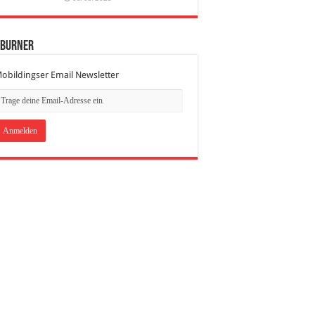
dBurner
obildingser Email Newsletter