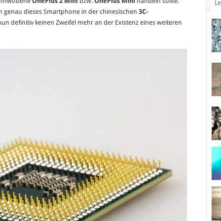
enumwobene
OnePlus 2 Mini
bzw.
OnePlus Mini
handeln sollte.
Le
erhält
ch genau dieses Smartphone in der chinesischen
3C-
3C
un definitiv keinen Zweifel mehr an der Existenz eines weiteren
Zertifizierung
in
China!