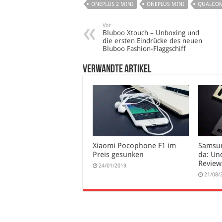
ONEPLUS 2 MINI
ONEPLUS MINI
QUALCO
Vor
Bluboo Xtouch – Unboxing und
die ersten Eindrücke des neuen
Bluboo Fashion-Flaggschiff
verwandte Artikel
Xiaomi Pocophone F1 im
Samsun
Preis gesunken
da: Un
Review
24/01/2019
21/08/